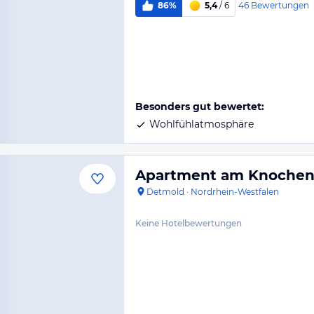
46
Bewertungen
86%
5,4
/ 6
Besonders gut bewertet:
Wohlfühlatmosphäre
Apartment am Knoche
Detmold
·
Nordrhein-Westfalen
Keine Hotelbewertungen