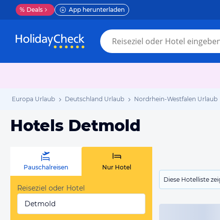
%
Deals
App herunterladen
Europa Urlaub
Deutschland Urlaub
Nordrhein-Westfalen Urlaub
Hotels Detmold
Pauschalreisen
Nur Hotel
Diese Hotelliste z
Reiseziel oder Hotel
Detmold