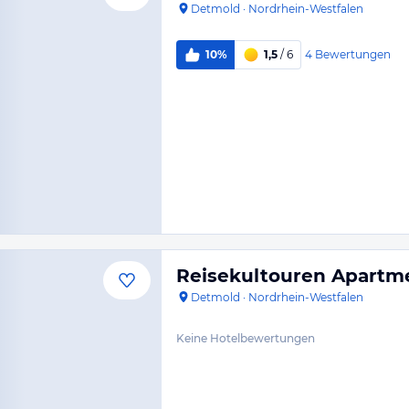
Detmold
·
Nordrhein-Westfalen
4
Bewertungen
10%
1,5
/ 6
Reisekultouren Apartm
Detmold
·
Nordrhein-Westfalen
Keine Hotelbewertungen