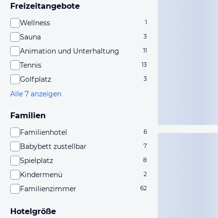
Freizeitangebote
Wellness
1
Sauna
3
Animation und Unterhaltung
11
Tennis
13
Golfplatz
3
Alle 7 anzeigen
Familien
Familienhotel
6
Babybett zustellbar
7
Spielplatz
8
Kindermenü
2
Familienzimmer
62
Hotelgröße