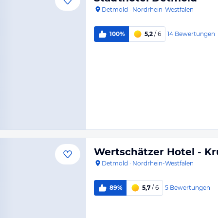
Detmold
·
Nordrhein-Westfalen
14
Bewertungen
100%
5,2
/ 6
Wertschätzer Hotel - K
Detmold
·
Nordrhein-Westfalen
5
Bewertungen
89%
5,7
/ 6