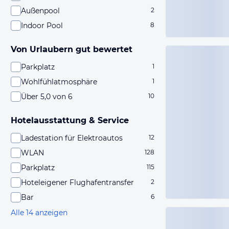
Außenpool
2
Indoor Pool
8
Von Urlaubern gut bewertet
Parkplatz
1
Wohlfühlatmosphäre
1
Über 5,0 von 6
10
Hotelausstattung & Service
Ladestation für Elektroautos
12
WLAN
128
Parkplatz
115
Hoteleigener Flughafentransfer
2
Bar
6
Alle 14 anzeigen