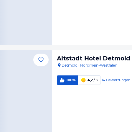
Altstadt Hotel Detmold
Detmold
·
Nordrhein-Westfalen
14
Bewertungen
100%
4,2
/ 6