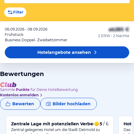
Filter
ab
285 €
06.09.2026 - 08.09.2026
Frühstück
2 ERW • 2 Nächte
Business Doppel- Zweibettzimmer
Hotelangebote
ansehen
Bewertungen
Sammle
Punkte
für Deine Hotelbewertung.
Kostenlos anmelden
Bewerten
Bilder hochladen
Zentrale Lage mit potenziellen Verbesserungen bei Ser
5
/ 6
Zentral gelegenes Hotel um die Stadt Detmold zu
Das H