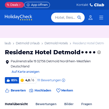
%
Deals
App öffnen
Kontakt
Hotel, Reiseziel
 Urlaub
Detmold Urlaub
Detmold Hotels
Residenz Hotel Detmold
Residenz Hotel Detmold
Paulinenstraße 19 32756 Detmold Nordrhein-Westfalen
Deutschland
Auf Karte anzeigen
111
Bewertungen
85%
4,0
/ 6
Bewerten
Hochladen
Merken
Hotelübersicht
Bewertungen
Bilder
Fragen