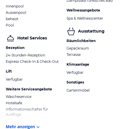
Dampfbad/Türkisches Bad
Innenpool
Wellnessangebote
Aussenpool
Spa & Wellnesscenter
beheizt
Pool
Ausstattung
Hotel Services
Räumlichkeiten
Rezeption
Gepäckraum
Terrasse
24-Stunden-Rezeption
Express Check-In & Check-Out
Klimaanlage
Lift
Verfügbar
Verfügbar
Sonstiges
Weitere Serviceangebote
Gartenmöbel
Wäscheservice
Hotelsafe
Informationsschalter für
Ausflüge
Mehr anzeigen