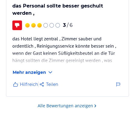
das Personal sollte besser geschult
werden ,
3
/ 6
das Hotel liegt zentral , Zimmer sauber und
ordentlich , Reinigungsservice könnte besser sein ,
wenn der Gast keinen Süßigkeitsbeutel an die Tür
hängt sollten die Zimmer gereinigt werden , was
nicht passiert ist , was in dem Hotel fehlt , ist die
Mehr anzeigen
Hotelbar !!!! wenn Gruppen abends zurück kommen
möchte man gerne noch mit der Gruppe
Hilfreich
Teilen
zusammensitzen bei einem Glas , das ist ein großes
Manko . 4 Sterne sind zu viel , beim Frühstück sollte
das Personal die verlassenen Tische besser
Alle Bewertungen anzeigen
abräumen , anstatt vorbei zu gehen .