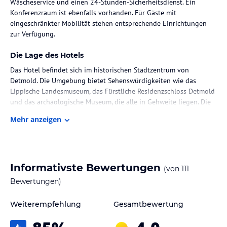
Wäscheservice und einen 24-Stunden-Sicherheitsdienst. Ein
Konferenzraum ist ebenfalls vorhanden. Für Gäste mit
eingeschränkter Mobilität stehen entsprechende Einrichtungen
zur Verfügung.
Die Lage des Hotels
Das Hotel befindet sich im historischen Stadtzentrum von
Detmold. Die Umgebung bietet Sehenswürdigkeiten wie das
Lippische Landesmuseum, das Fürstliche Residenzschloss Detmold
und das archäologische Museum, die alle in Gehweite liegen. Die
Entfernung zum nächsten Flughafen Paderborn (PAD) beträgt etwa
Mehr anzeigen
40 Minuten mit dem Auto.
Zimmer / Unterbringung im Hotel
Die Zimmer im Residenz Hotel Detmold sind modern eingerichtet
Informativste Bewertungen
(von
111
und verfügen über Annehmlichkeiten wie einen Schreibtisch, Sat-
TV und ein eigenes Bad. Zur Ausstattung zählen auch eine
Bewertungen)
Heizung, eine Tee-/Kaffeemaschine, kostenloses WLAN und ein
Haartrockner. Das Hotel bietet sowohl Familienzimmer als auch
Weiterempfehlung
Gesamtbewertung
Nichtraucherzimmer an.