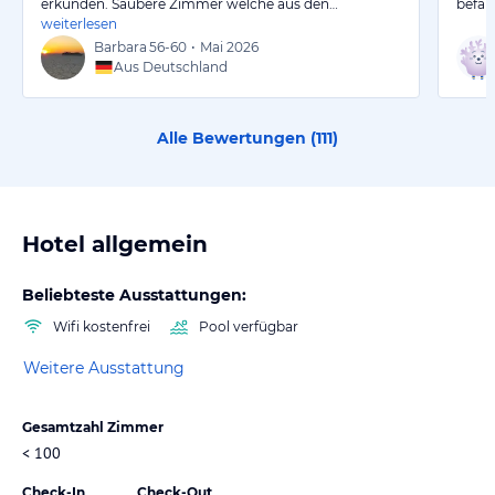
erkunden. Saubere Zimmer welche aus den…
befah
weiterlesen
Barbara
56-60
•
Mai 2026
Aus Deutschland
Alle Bewertungen (
111
)
Hotel allgemein
Beliebteste Ausstattungen:
Wifi kostenfrei
Pool verfügbar
Weitere Ausstattung
Gesamtzahl Zimmer
< 100
Check-In
Check-Out