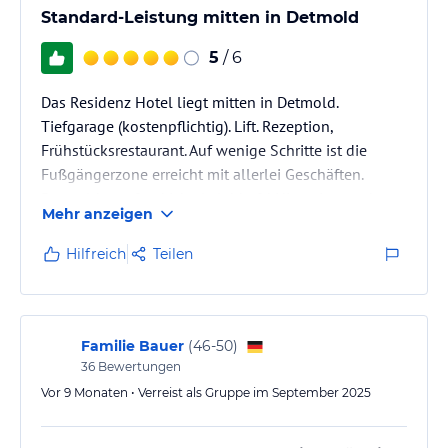
Standard-Leistung mitten in Detmold
5
/ 6
Das Residenz Hotel liegt mitten in Detmold.
Tiefgarage (kostenpflichtig). Lift. Rezeption,
Frühstücksrestaurant. Auf wenige Schritte ist die
Fußgängerzone erreicht mit allerlei Geschäften.
Detmold empfand ich als lebhaft! Hinweis: vor dem
Mehr anzeigen
Check-in kann man von der Tiefgarage kommend
nicht direkt den Lift erreichen, dies geht erst mit
Hilfreich
Teilen
Zimmerkarte.
Familie Bauer
(
46-50
)
36
Bewertungen
Vor 9 Monaten • Verreist als Gruppe im September 2025