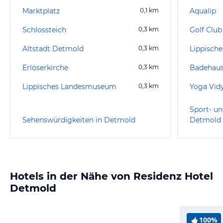
Marktplatz
0,1
km
Aqualip
Schlossteich
0,3
km
Golf Club
Altstadt Detmold
0,3
km
Lippische
Erlöserkirche
0,3
km
Badehaus
Lippisches Landesmuseum
0,3
km
Yoga Vid
Sport- un
Sehenswürdigkeiten in Detmold
Detmold
Hotels in der Nähe von Residenz Hotel
Detmold
100%