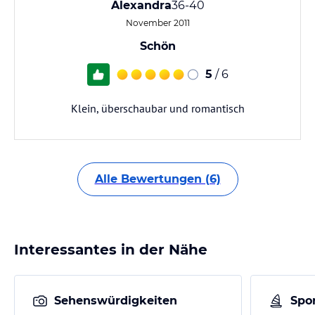
Alexandra
36-40
November 2011
Schön
5
/ 6
Klein, überschaubar und romantisch
Alle Bewertungen (6)
Interessantes in der Nähe
Sehenswürdigkeiten
Spor