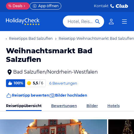
%
Deals
App öffnen
Kontakt
Hotel, Reiseziel
ub
Reisetipps Bad Salzuflen
Reisetipp Weihnachtsmarkt Bad Salzuflen
Weihnachtsmarkt Bad
Salzuflen
Bad Salzuflen/Nordrhein-Westfalen
100%
5,5
/ 6
6 Bewertungen
Reisetipp bewerten
Bilder hochladen
Reisetippübersicht
Bewertungen
Bilder
Hotels