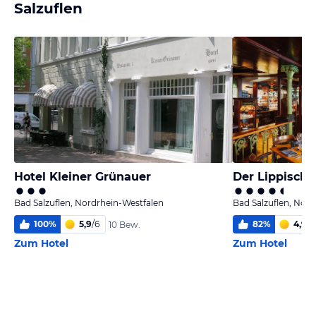
Salzuflen
Hotel Kleiner Grünauer
Der Lippische
Bad Salzuflen, Nordrhein-Westfalen
Bad Salzuflen, Nor
100
%
5,9
/
6
82
%
4,9
/
6
10 Bew.
Zum Hotel
Zum Hotel