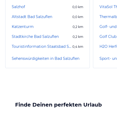
Salzhof
VitaSol 
0,0
km
Altstadt Bad Salzuflen
Thermal
0,0
km
Katzenturm
0,2
km
Stadtkirche Bad Salzuflen
Golf Club
0,2
km
Touristinformation Staatsbad Salzuflen
0,4
km
Sehenswürdigkeiten in Bad Salzuflen
Finde Deinen perfekten Urlaub