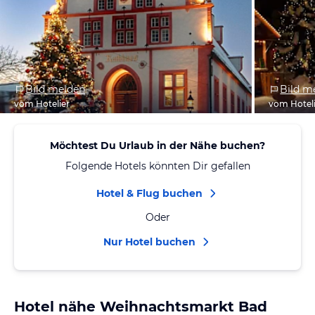
Bild melden
Bild m
vom Hotelier
vom Hotel
Möchtest Du Urlaub in der Nähe buchen?
Folgende Hotels könnten Dir gefallen
Hotel & Flug buchen
Oder
Nur Hotel buchen
Hotel nähe Weihnachtsmarkt Bad