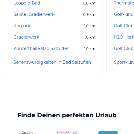
Leopold-Bad
Thermal
0,8
km
Saline (Gradierwerk)
0,9
km
Kurpark
Golf Club
1,0
km
Gradierwerk
1,0
km
Konzerthalle Bad Salzuflen
Golf Club
1,0
km
Sehenswürdigkeiten in Bad Salzuflen
Finde Deinen perfekten Urlaub