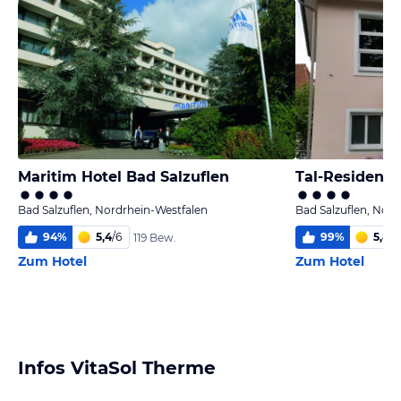
Maritim Hotel Bad Salzuflen
Tal-Residenz
Bad Salzuflen, Nordrhein-Westfalen
Bad Salzuflen, Nor
94
%
5,4
/
6
99
%
5,8
/
6
119 Bew.
Zum Hotel
Zum Hotel
Infos VitaSol Therme