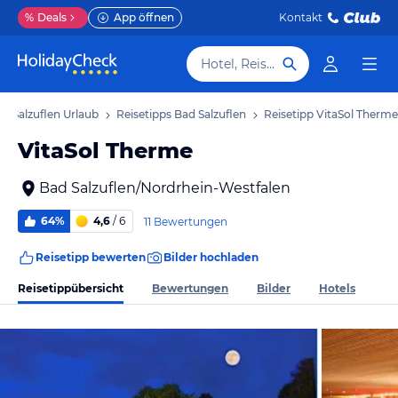
%
Deals
App öffnen
Kontakt
Hotel, Reiseziel
d Salzuflen Urlaub
Reisetipps Bad Salzuflen
Reisetipp VitaSol Therme
VitaSol Therme
Bad Salzuflen/Nordrhein-Westfalen
64%
4,6
/ 6
11 Bewertungen
Reisetipp bewerten
Bilder hochladen
Reisetippübersicht
Bewertungen
Bilder
Hotels