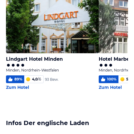
Lindgart Hotel Minden
Hotel Marbell
Minden, Nordrhein-Westfalen
Minden, Nordrhein-
89
%
4,0
/
6
100
%
5,9
/
93 Bew.
Zum Hotel
Zum Hotel
Infos Der englische Laden