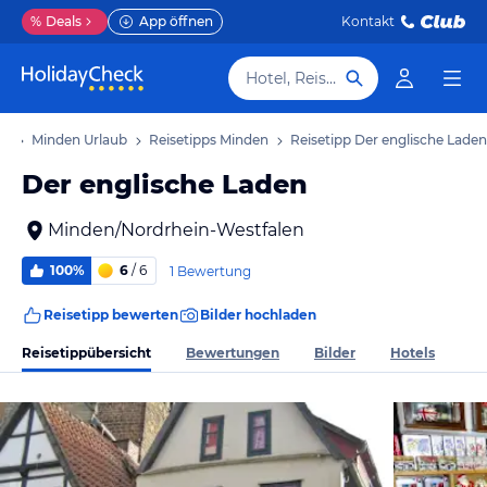
%
Deals
App öffnen
Kontakt
Hotel, Reiseziel
ub
Minden Urlaub
Reisetipps Minden
Reisetipp Der englische Laden
Der englische Laden
Minden/Nordrhein-Westfalen
100%
6
/ 6
1 Bewertung
Reisetipp bewerten
Bilder hochladen
Reisetippübersicht
Bewertungen
Bilder
Hotels