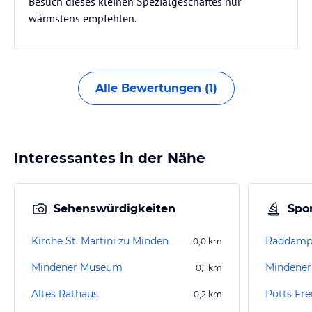
Besuch dieses kleinen Spezialgeschäftes nur
wärmstens empfehlen.
Alle Bewertungen (1)
Interessantes in der Nähe
Sehenswürdigkeiten
Spor
Kirche St. Martini zu Minden
0,0
km
Mindener Museum
Mindener 
0,1
km
Altes Rathaus
Potts Fre
0,2
km