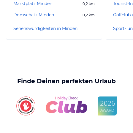
Marktplatz Minden
Tourist-
0,2
km
Domschatz Minden
Golfclub 
0,2
km
Sehenswürdigkeiten in Minden
Sport- un
Finde Deinen perfekten Urlaub