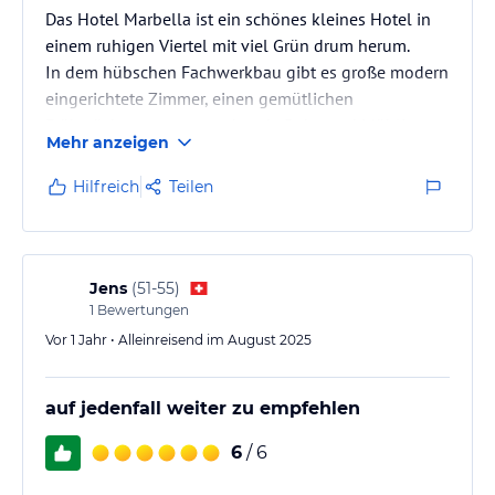
Das Hotel Marbella ist ein schönes kleines Hotel in
einem ruhigen Viertel mit viel Grün drum herum.
In dem hübschen Fachwerkbau gibt es große modern
eingerichtete Zimmer, einen gemütlichen
Frühstücksraum, ansprechende Deko und Möblierung
Mehr anzeigen
auf den Etagen und einen sehr freundlichen Inhaber.
Hilfreich
Teilen
Einzelheiten zum Hotel:
- es gibt einen Lift
- Parkplätze sind auch vorhanden (nicht genutzt)
- Frühstück ist im Zimmerpreis inkludiert
Jens
(
51-55
)
- kostenloses WLAN (genutzt)
1
Bewertungen
- Check-in ab 14 Uhr, Check-out bis 11 Uhr.
Vor 1 Jahr • Alleinreisend im August 2025
Ansonsten……
auf jedenfall weiter zu empfehlen
6
/ 6