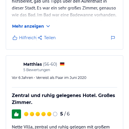
hilfsbereit, gab uns Tipps über den Aufenthalt in
dieser Stadt. Es war ein sehr großes Zimmer, genauso
wie das Bad. Im Bad war eine Badewanne vorhanden.
Alles war sehr sauber. Das Haus lag nicht im Zentrum
Mehr anzeigen
und somit war es ruhig. Man konnte mit geöffneten
Fenster schlafen. Das Frühstück war einfach, aber
Hilfreich
Teilen
dafür war der Preis nicht so teuer.
Matthias
(
56-60
)
5
Bewertungen
Vor 6 Jahren • Verreist als Paar im Juni 2020
Zentral und ruhig gelegenes Hotel. Großes
Zimmer.
5
/ 6
Nette Villa, zentral und ruhig gelegen mit großem