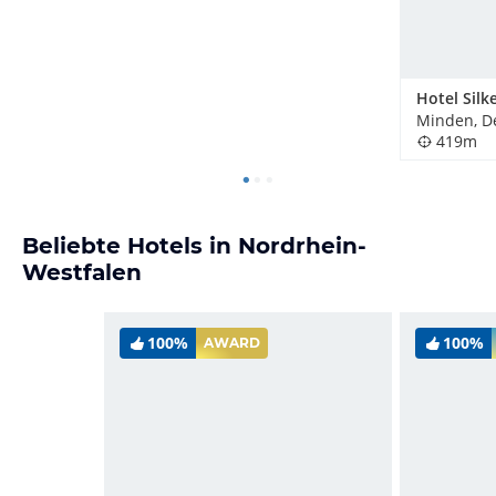
Hotel Silk
Minden, D
419m
Beliebte Hotels in Nordrhein-
Westfalen
100%
100%
AWARD