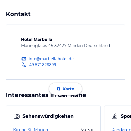
Kontakt
Hotel Marbella
Marienglacis 45 32427 Minden Deutschland
info@marbellahotel.de
49 571828899
Karte
Interessantes in der Nähe
Sehenswürdigkeiten
Spor
Kirche St. Marien
0,3
km