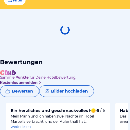
Filter
Bewertungen
Sammle
Punkte
für Deine Hotelbewertung.
Kostenlos anmelden
Bewerten
Bilder hochladen
Ein herzliches und geschmackvolles Hotel-Erlebnis
6
/ 6
Habe
Mein Mann und ich haben zwei Nächte im Hotel
Das H
Marbella verbracht, und der Aufenthalt hat…
einem
weiterlesen