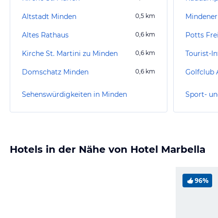
Altstadt Minden
0,5
km
Mindener 
Altes Rathaus
0,6
km
Potts Fre
Kirche St. Martini zu Minden
0,6
km
Tourist-
Domschatz Minden
0,6
km
Golfclub 
Sehenswürdigkeiten in Minden
Sport- un
Hotels in der Nähe von Hotel Marbella
96%