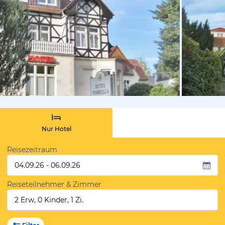
von Anne,
Nur Hotel
Reisezeitraum
04.09.26 - 06.09.26
Reiseteilnehmer & Zimmer
2 Erw, 0 Kinder, 1 Zi.