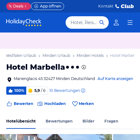
%
Deals
App öffnen
Kontakt
Hotel, Reiseziel
n-Westfalen Urlaub
Minden Urlaub
Minden Hotels
Hotel Marbella
Hotel Marbella
Marienglacis 45 32427 Minden Deutschland
Auf Karte anzeigen
10
Bewertungen
100%
5,9
/ 6
Bewerten
Hochladen
Merken
Hotelübersicht
Bewertungen
Bilder
Fragen