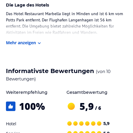
Die Lage des Hotels
Das Hotel Restaurant Marbella liegt in Minden und ist 6 km vom
Potts Park entfernt. Der Flughafen Langenhagen ist 56 km
entfernt. Die Umgebung bietet zahlreiche Möglichkeiten für
Aktivitäten im Freien wie Radfahren und Wandern.
Mehr anzeigen
Zimmer / Unterbringung im Hotel
Die Zimmer im Hotel Restaurant Marbella sind komfortabel
eingerichtet und verfügen über einen Flachbild-Sat-TV. Jedes
Zimmer verfügt über ein eigenes Bad mit Dusche, einem
Informativste Bewertungen
(von
10
Haartrockner und kostenfreien Pflegeprodukten. Ein Schreibtisch
und Bettwäsche sind ebenfalls vorhanden.
Bewertungen)
Gastronomie im Hotel
Weiterempfehlung
Gesamtbewertung
Das Hotel Restaurant Marbella verfügt über ein eigenes
100
%
5,9
Restaurant, in dem Sie köstliche Speisen genießen können. Starten
/ 6
Sie Ihren Tag mit einem leckeren Frühstück oder lassen Sie sich
abends mit kulinarischen Highlights verwöhnen.
Hotel
5,9
Sport und Unterhaltung