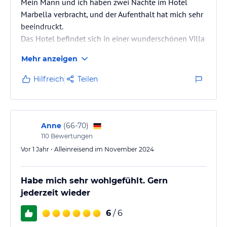
Mein Mann und ich haben zwei Nächte im Hotel
Marbella verbracht, und der Aufenthalt hat mich sehr
beeindruckt.
Das Hotel befindet sich in einer wunderschönen Villa
in einer ruhigen Straße und ist dennoch nur etwa
Mehr anzeigen
fünf Gehminuten von der Fußgängerzone entfernt.
Hilfreich
Teilen
Der Innenbereich ist liebevoll renoviert und äußerst
geschmackvoll eingerichtet: viele große, schöne
Spiegel, prachtvolle alte Möbel sowie Gemälde
verleihen dem Haus einen ganz besonderen Charme.
Anne
(
66-70
)
110
Bewertungen
Unser Doppelzimmer war außergewöhnlich
Vor 1 Jahr • Alleinreisend im November 2024
großzügig – eigentlich…
Habe mich sehr wohlgefühlt. Gern
jederzeit wieder
6
/ 6