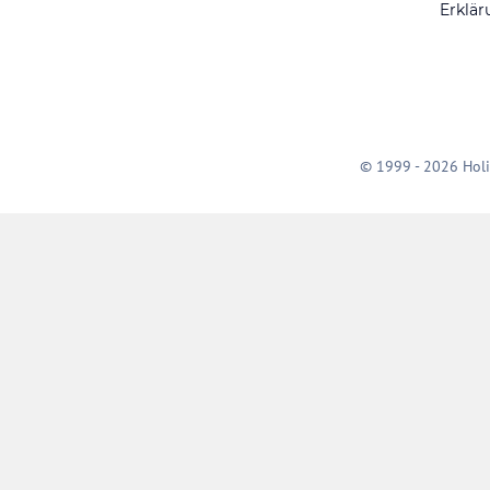
Erklär
© 1999 - 2026 Holi