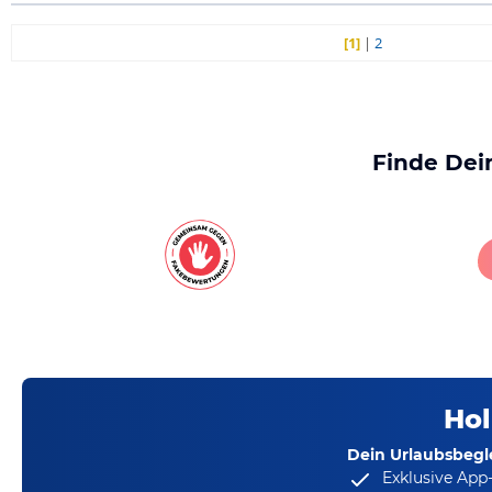
[1]
|
2
Finde Dei
Hol
Dein Urlaubsbegle
Exklusive App