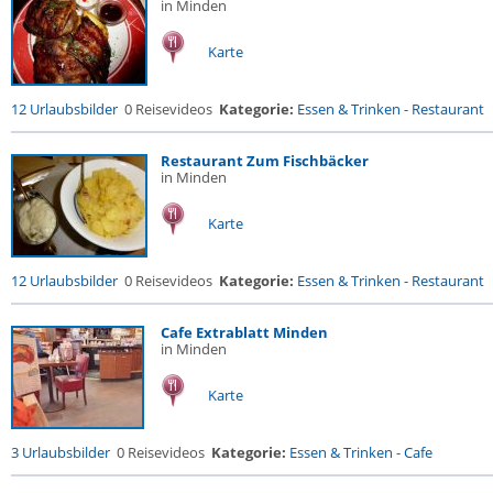
in Minden
Karte
12 Urlaubsbilder
0 Reisevideos
Kategorie:
Essen & Trinken
-
Restaurant
Restaurant Zum Fischbäcker
in Minden
Karte
12 Urlaubsbilder
0 Reisevideos
Kategorie:
Essen & Trinken
-
Restaurant
Cafe Extrablatt Minden
in Minden
Karte
3 Urlaubsbilder
0 Reisevideos
Kategorie:
Essen & Trinken
-
Cafe