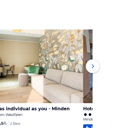
s individual as you - Minden
Hotel FairSchlafen
ein-Westfalen
Minden, Nordrhein-Westf
,5
/
6
2 Bew.
100
%
5,0
/
6