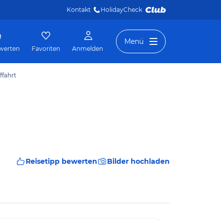
Kontakt
HolidayCheck 
Menü
werten
Favoriten
Anmelden
ffahrt
Reisetipp bewerten
Bilder hochladen