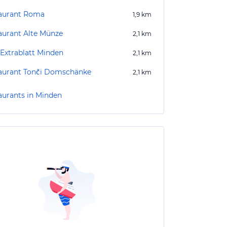
aurant Roma
1,9
km
aurant Alte Münze
2,1
km
 Extrablatt Minden
2,1
km
aurant Tonči Domschänke
2,1
km
aurants in Minden