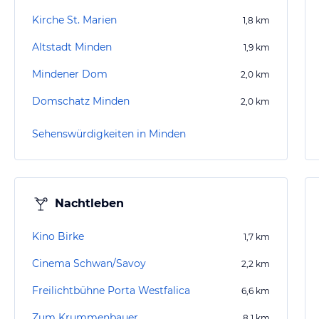
Kirche St. Marien
1,8
km
Altstadt Minden
1,9
km
Mindener Dom
2,0
km
Domschatz Minden
2,0
km
Sehenswürdigkeiten in Minden
Nachtleben
Kino Birke
1,7
km
Cinema Schwan/Savoy
2,2
km
Freilichtbühne Porta Westfalica
6,6
km
Zum Krummenbauer
8,1
km