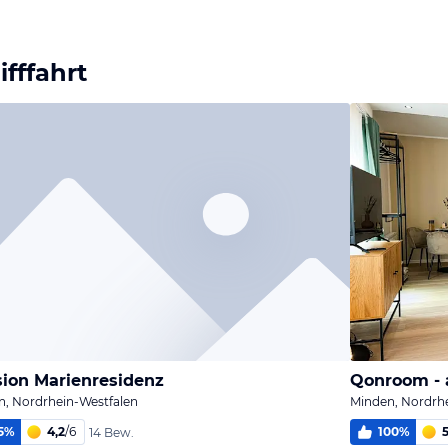
Bild
Bild
Bild
melden
melden
melden
von Wolfram
von Wolfram
von Wolfram
fffahrt
ion Marienresidenz
Qonroom - a
n, Nordrhein-Westfalen
Minden, Nordrh
5
%
4,2
/
6
100
%
5
14 Bew.