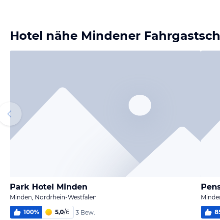
Bild
Bild
Bild
Bild
melden
melden
melden
melden
von Wolfram
von Wolfram
von Wolfram
von Wolfram
Hotel nähe Mindener Fahrgastschi
Park Hotel Minden
Pens
Minden, Nordrhein-Westfalen
Minde
100
%
5,0
/
6
8
3 Bew.