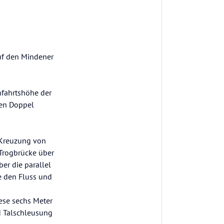
uf den Mindener
fahrtshöhe der
ten Doppel
 Kreuzung von
 Trogbrücke über
ber die parallel
e den Fluss und
iese sechs Meter
d Talschleusung