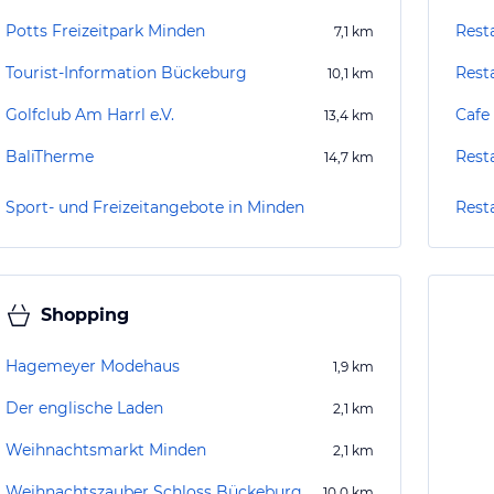
Potts Freizeitpark Minden
Rest
7,1
km
Tourist-Information Bückeburg
Rest
10,1
km
Golfclub Am Harrl e.V.
Cafe
13,4
km
BaliTherme
Rest
14,7
km
Sport- und Freizeitangebote in Minden
Rest
Shopping
Hagemeyer Modehaus
1,9
km
Der englische Laden
2,1
km
Weihnachtsmarkt Minden
2,1
km
Weihnachtszauber Schloss Bückeburg
10,0
km