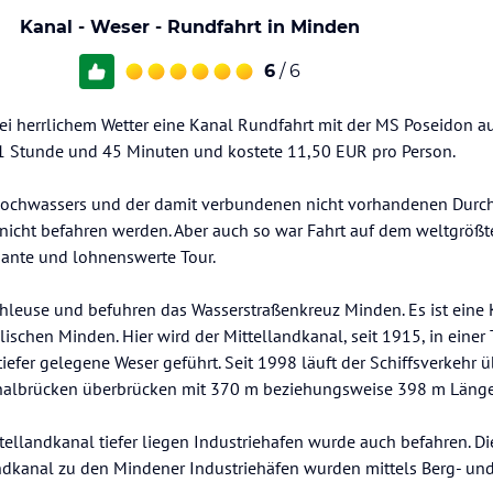
Kanal - Weser - Rundfahrt in Minden
6
/ 6
i herrlichem Wetter eine Kanal Rundfahrt mit der MS Poseidon a
 1 Stunde und 45 Minuten und kostete 11,50 EUR pro Person.
ochwassers und der damit verbundenen nicht vorhandenen Durch
 nicht befahren werden. Aber auch so war Fahrt auf dem weltgröß
sante und lohnenswerte Tour.
chleuse und befuhren das Wasserstraßenkreuz Minden. Es ist eine
ischen Minden. Hier wird der Mittellandkanal, seit 1915, in einer
iefer gelegene Weser geführt. Seit 1998 läuft der Schiffsverkehr ü
Kanalbrücken überbrücken mit 370 m beziehungsweise 398 m Läng
ittellandkanal tiefer liegen Industriehafen wurde auch befahren. D
dkanal zu den Mindener Industriehäfen wurden mittels Berg- un