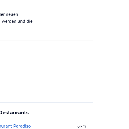
 der neuen
n werden und die
Restaurants
aurant Paradiso
1,6
km