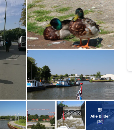
Bild melden
von Wolfram
Bild melden
von Wolfram
Alle Bilder
(
36
)