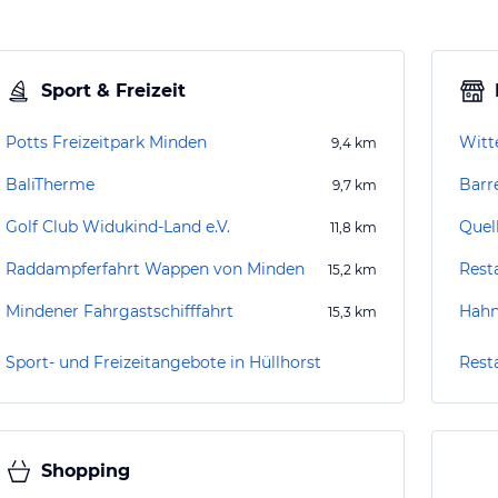
Sport & Freizeit
Potts Freizeitpark Minden
Witt
9,4
km
BaliTherme
Barr
9,7
km
Golf Club Widukind-Land e.V.
Quel
11,8
km
Raddampferfahrt Wappen von Minden
Rest
15,2
km
Mindener Fahrgastschifffahrt
Hah
15,3
km
Sport- und Freizeitangebote in Hüllhorst
Rest
Shopping