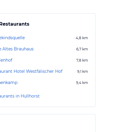
Restaurants
ekindsquelle
4,8
km
e Altes Brauhaus
6,7
km
lenhof
7,8
km
aurant Hotel Westfälischer Hof
9,1
km
nenkamp
9,4
km
aurants in Hüllhorst