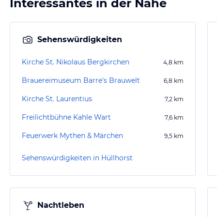
Interessantes in der Nähe
Sehenswürdigkeiten
Kirche St. Nikolaus Bergkirchen
4,8
km
Brauereimuseum Barre's Brauwelt
6,8
km
Kirche St. Laurentius
7,2
km
Freilichtbühne Kahle Wart
7,6
km
Feuerwerk Mythen & Märchen
9,5
km
Sehenswürdigkeiten in Hüllhorst
Nachtleben