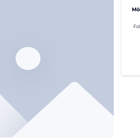
Mö
Fo