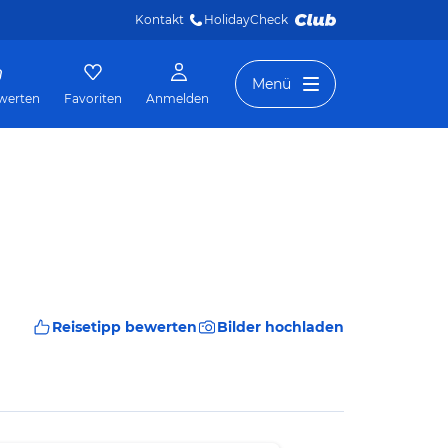
Kontakt
HolidayCheck 
Menü
werten
Favoriten
Anmelden
Reisetipp bewerten
Bilder hochladen