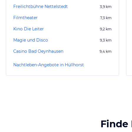
Freilichtbühne Nettelstedt
3,9
km
Filmtheater
7,3
km
Kino Die Leiter
9,2
km
Magie und Disco
9,3
km
Casino Bad Oeynhausen
9,4
km
Nachtleben-Angebote in Hüllhorst
Finde