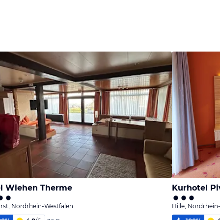
el Wiehen Therme
Kurhotel Pi
rst, Nordrhein-Westfalen
Hille, Nordrhein