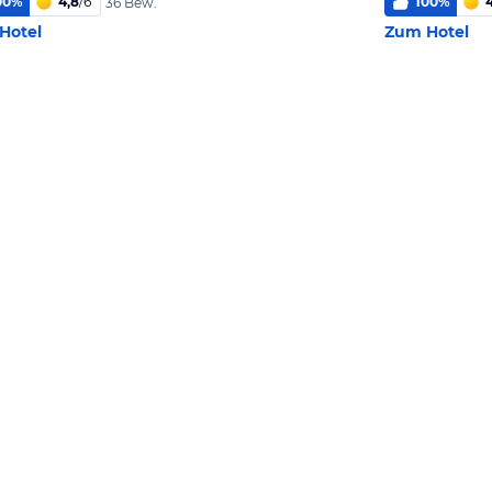
00
%
4,8
/
6
100
%
4
36 Bew.
Hotel
Zum Hotel