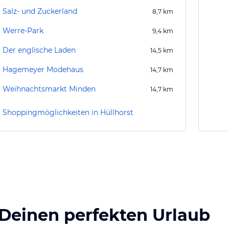
Salz- und Zuckerland
8,7
km
Werre-Park
9,4
km
Der englische Laden
14,5
km
Hagemeyer Modehaus
14,7
km
Weihnachtsmarkt Minden
14,7
km
Shoppingmöglichkeiten in Hüllhorst
 Deinen perfekten Urlaub