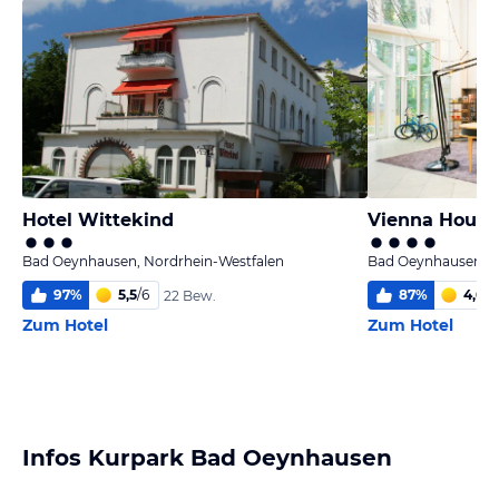
Hotel Wittekind
Bad Oeynhausen, Nordrhein-Westfalen
Bad Oeynhausen, N
97
%
5,5
/
6
87
%
4,6
/
6
22 Bew.
Zum Hotel
Zum Hotel
Infos Kurpark Bad Oeynhausen