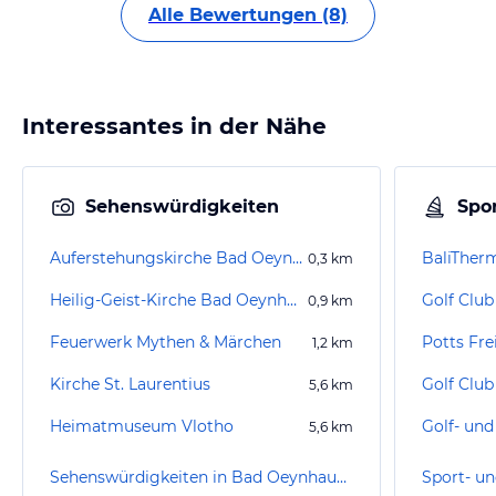
Alle Bewertungen (8)
Interessantes in der Nähe
Sehenswürdigkeiten
Spor
Auferstehungskirche Bad Oeynhausen
BaliTher
0,3
km
Heilig-Geist-Kirche Bad Oeynhausen
Golf Club
0,9
km
Feuerwerk Mythen & Märchen
Potts Fre
1,2
km
Kirche St. Laurentius
Golf Club
5,6
km
Heimatmuseum Vlotho
5,6
km
Sehenswürdigkeiten in Bad Oeynhausen