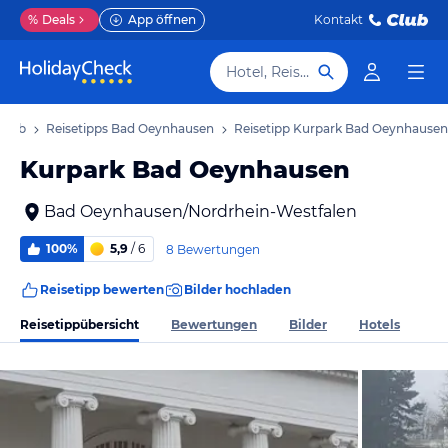
%
Deals
App öffnen
Kontakt
Hotel, Reiseziel
laub
Reisetipps Bad Oeynhausen
Reisetipp Kurpark Bad Oeynhausen
Kurpark Bad Oeynhausen
Bad Oeynhausen/Nordrhein-Westfalen
100%
5,9
/ 6
8 Bewertungen
Reisetipp bewerten
Bilder hochladen
Reisetippübersicht
Bewertungen
Bilder
Hotels