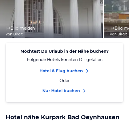
Bild melden
Bild m
von Birgit
von Birgit
Möchtest Du Urlaub in der Nähe buchen?
Folgende Hotels könnten Dir gefallen
Hotel & Flug buchen
Oder
Nur Hotel buchen
Hotel nähe Kurpark Bad Oeynhausen