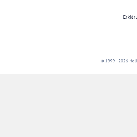
Erklär
© 1999 - 2026 Holi