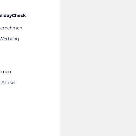
olidayCheck
ternehmen
 Werbung
hemen
 Artikel