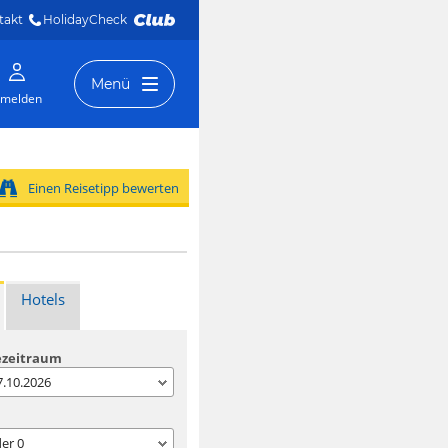
takt
HolidayCheck 
Menü
melden
Einen Reisetipp bewerten
Hotels
ezeitraum
07.10.2026
der
0