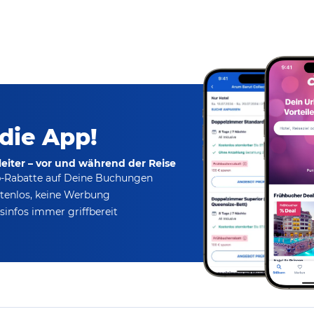
 die App!
eiter – vor und während der Reise
p-Rabatte
auf Deine Buchungen
tenlos,
keine Werbung
infos immer griffbereit