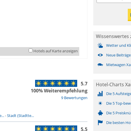
Wissenswertes 
Wetter und Kl
Hotels auf Karte anzeigen
Neue Beiträge
Mietwagen Xa
5.7
Hotel-Charts X
100% Weiterempfehlung
Die 5 Aufsteig
9 Bewertungen
Die 5 Top-bew
Die 5 Preisknü
...
-
Stadt (Stadtte...
Die besten Ho
5.5