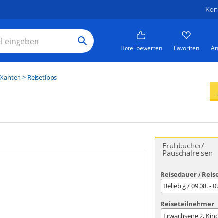
Kon
Hotel bewerten
Favoriten
An
Xanten
> Reisetipps
Frühbucher/
Pauschalreisen
Reisedauer / Reis
Beliebig / 09.08. - 
Reiseteilnehmer
Erwachsene
2
, Kin