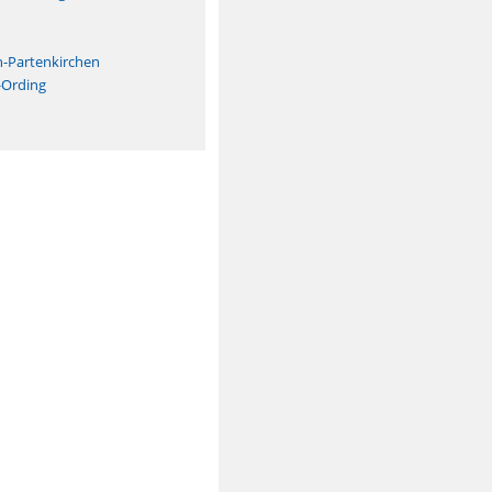
n
h-Partenkirchen
-Ording