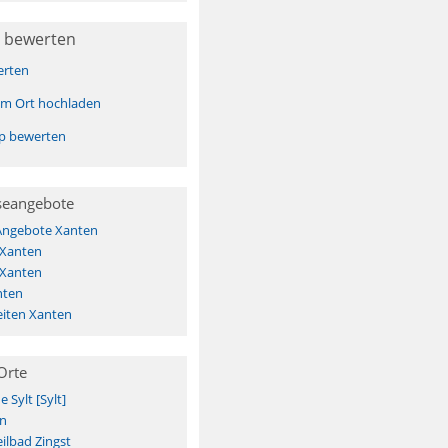
 bewerten
erten
sem Ort hochladen
pp bewerten
seangebote
 Angebote Xanten
 Xanten
 Xanten
nten
iten Xanten
Orte
Sylt [Sylt]
n
ilbad Zingst