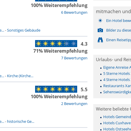
100% Weiterempfehlung
mitmachen und
6 Bewertungen
Ein Hotel bew
...
-
Sonstiges Gebäude
Bilder zu die
Einen Reiseti
4.3
71% Weiterempfehlung
7 Bewertungen
Urlaubs- und Rei
Eigene Anreise
5 Sterne Hotels
...
-
Kirche (Kirche...
4 Sterne Hotels
Restaurants Xa
5.5
Sehenswürdigke
100% Weiterempfehlung
2 Bewertungen
Weitere beliebte 
Hotels Gemeinde 
...
-
historische Ge...
Hotels Cuxhave
Hotels Ostseehe