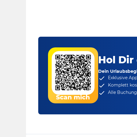
Hol Dir
Dein Urlaubsbegl
Exklusive Ap
Komplett kos
Alle Buchungs
Scan mich