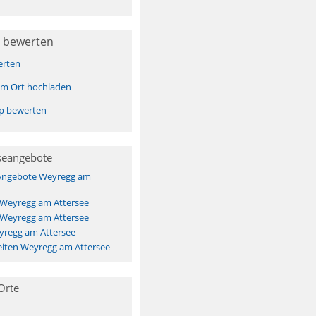
 bewerten
erten
sem Ort hochladen
pp bewerten
seangebote
 Angebote Weyregg am
 Weyregg am Attersee
 Weyregg am Attersee
yregg am Attersee
iten Weyregg am Attersee
Orte