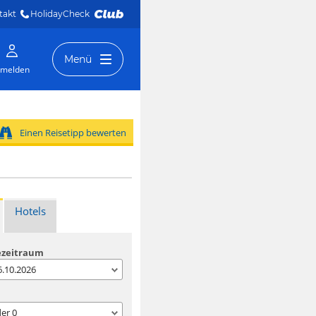
takt
HolidayCheck 
Menü
melden
Einen Reisetipp bewerten
Hotels
ezeitraum
06.10.2026
der
0