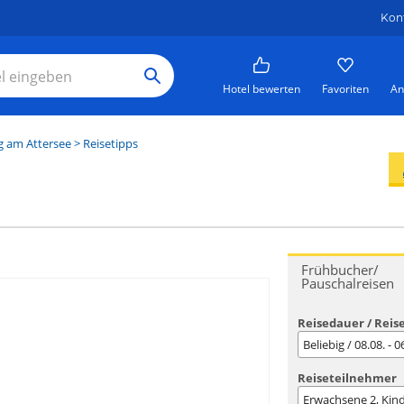
Kon
Hotel bewerten
Favoriten
An
 am Attersee
> Reisetipps
Frühbucher/
Pauschalreisen
Reisedauer / Reis
Beliebig / 08.08. - 
Reiseteilnehmer
Erwachsene
2
, Kin