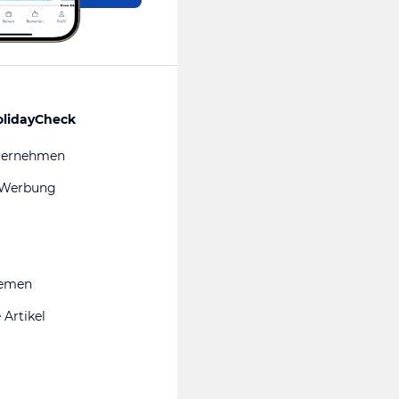
olidayCheck
ternehmen
 Werbung
hemen
 Artikel