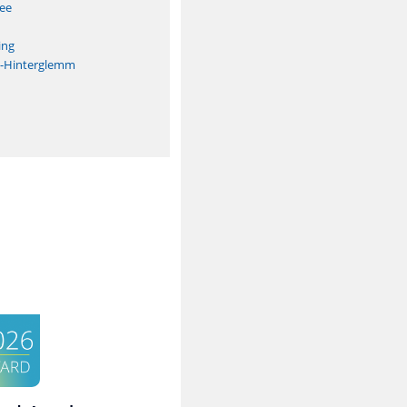
See
ing
h-Hinterglemm