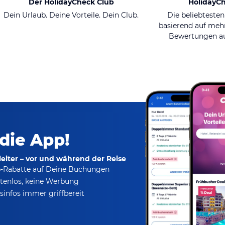
Der HolidayCheck Club
HolidayC
Dein Urlaub. Deine Vorteile. Dein Club.
Die beliebtesten
basierend auf mehr
Bewertungen au
 die App!
eiter – vor und während der Reise
p-Rabatte
auf Deine Buchungen
tenlos,
keine Werbung
infos immer griffbereit