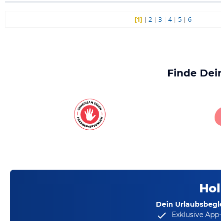
[1]
|
2
|
3
|
4
|
5
|
6
Finde Dei
Hol
Dein Urlaubsbegle
Exklusive App