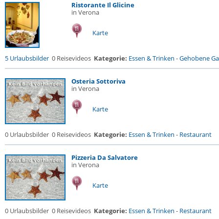
Ristorante Il Glicine
in Verona
Karte
5 Urlaubsbilder
0 Reisevideos
Kategorie:
Essen & Trinken
-
Gehobene Gas
Osteria Sottoriva
in Verona
Karte
0 Urlaubsbilder
0 Reisevideos
Kategorie:
Essen & Trinken
-
Restaurant
Pizzeria Da Salvatore
in Verona
Karte
0 Urlaubsbilder
0 Reisevideos
Kategorie:
Essen & Trinken
-
Restaurant