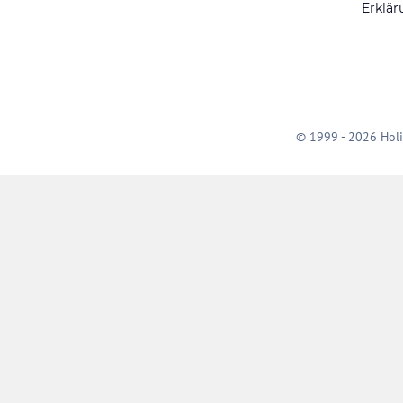
Erklär
© 1999 - 2026 Holi