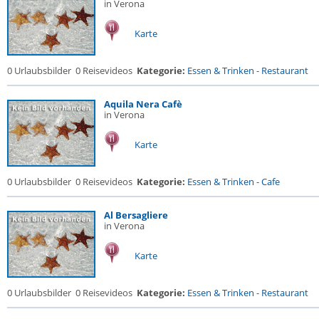
in Verona
Karte
0 Urlaubsbilder
0 Reisevideos
Kategorie:
Essen & Trinken
-
Restaurant
Aquila Nera Cafè
in Verona
Karte
0 Urlaubsbilder
0 Reisevideos
Kategorie:
Essen & Trinken
-
Cafe
Al Bersagliere
in Verona
Karte
0 Urlaubsbilder
0 Reisevideos
Kategorie:
Essen & Trinken
-
Restaurant