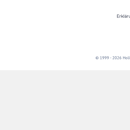
Erklär
© 1999 - 2026 Holi