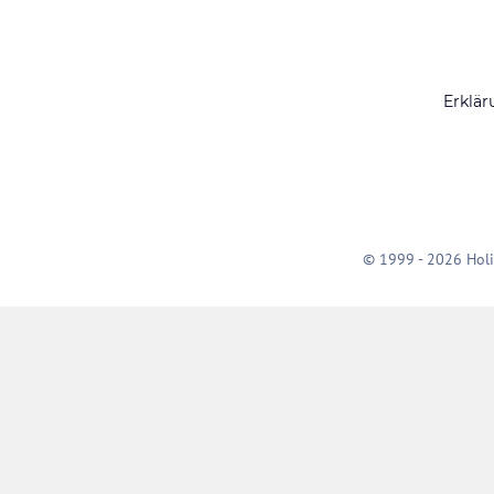
Erklär
© 1999 - 2026 Holi