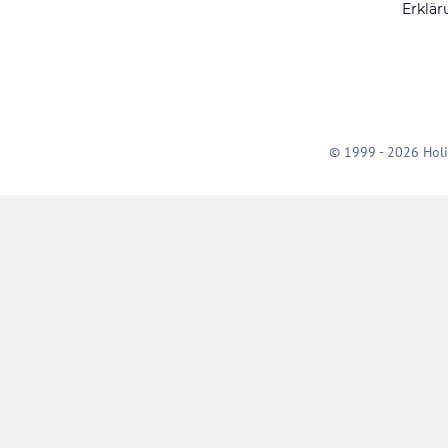
Erklär
© 1999 - 2026 Holi