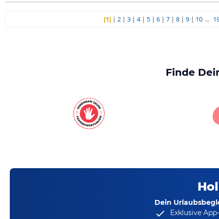
[1]
|
2
|
3
|
4
|
5
|
6
|
7
|
8
|
9
|
10
...
1
Finde Dei
Hol
Dein Urlaubsbegle
Exklusive App