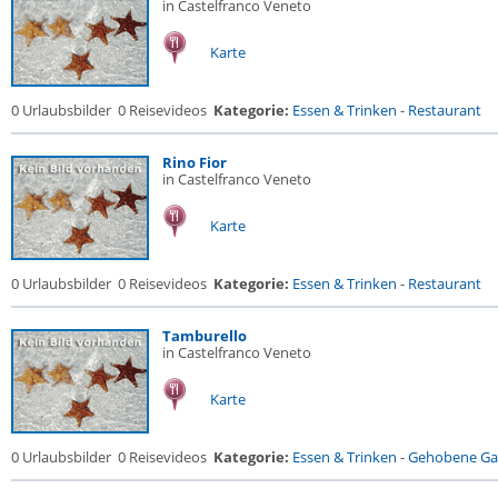
in Castelfranco Veneto
Karte
0 Urlaubsbilder
0 Reisevideos
Kategorie:
Essen & Trinken
-
Restaurant
Rino Fior
in Castelfranco Veneto
Karte
0 Urlaubsbilder
0 Reisevideos
Kategorie:
Essen & Trinken
-
Restaurant
Tamburello
in Castelfranco Veneto
Karte
0 Urlaubsbilder
0 Reisevideos
Kategorie:
Essen & Trinken
-
Gehobene Gas