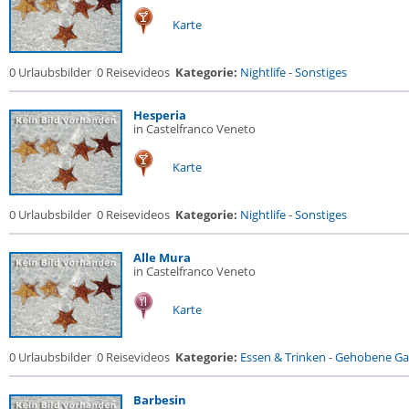
Karte
0 Urlaubsbilder
0 Reisevideos
Kategorie:
Nightlife
-
Sonstiges
Hesperia
in Castelfranco Veneto
Karte
0 Urlaubsbilder
0 Reisevideos
Kategorie:
Nightlife
-
Sonstiges
Alle Mura
in Castelfranco Veneto
Karte
0 Urlaubsbilder
0 Reisevideos
Kategorie:
Essen & Trinken
-
Gehobene Gas
Barbesin