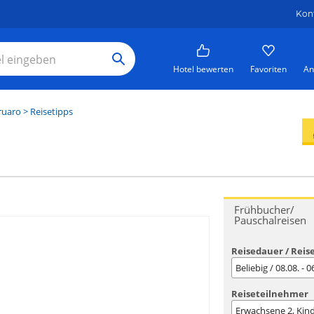
Kon
Hotel bewerten
Favoriten
An
ruaro
> Reisetipps
Frühbucher/
Pauschalreisen
Reisedauer / Reis
Beliebig / 08.08. - 
Reiseteilnehmer
Erwachsene
2
, Kin