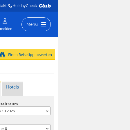
takt
HolidayCheck 
Menü
melden
Einen Reisetipp bewerten
Hotels
ezeitraum
06.10.2026
der
0