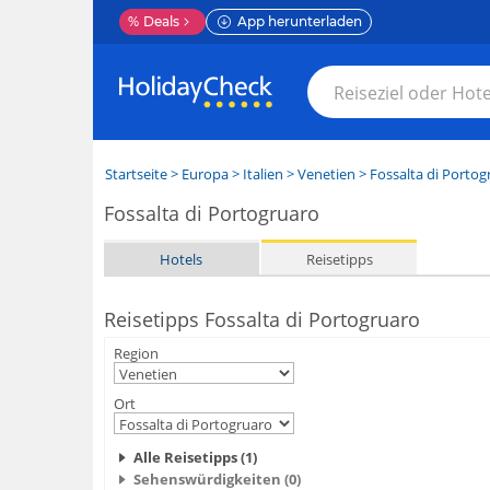
%
Deals
App herunterladen
Startseite
>
Europa
>
Italien
>
Venetien
>
Fossalta di Portog
Fossalta di Portogruaro
Hotels
Reisetipps
Reisetipps Fossalta di Portogruaro
Region
Ort
Alle Reisetipps (1)
Sehenswürdigkeiten (0)