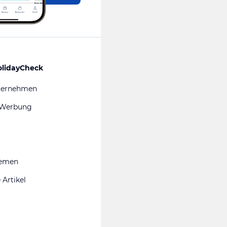
olidayCheck
ternehmen
 Werbung
hemen
 Artikel