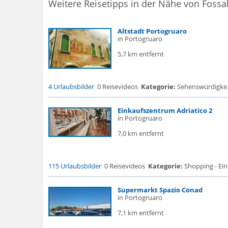
Weitere Reisetipps in der Nähe von Fossal
Altstadt Portogruaro
in Portogruaro
5,7 km entfernt
4 Urlaubsbilder
0 Reisevideos
Kategorie:
Sehenswürdigke... 
Einkaufszentrum Adriatico 2
in Portogruaro
7,0 km entfernt
115 Urlaubsbilder
0 Reisevideos
Kategorie:
Shopping - Ei
Supermarkt Spazio Conad
in Portogruaro
7,1 km entfernt