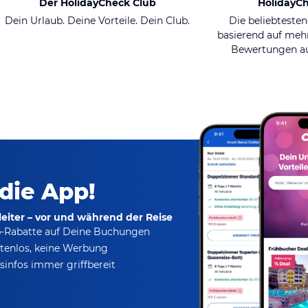
Der HolidayCheck Club
HolidayC
Dein Urlaub. Deine Vorteile. Dein Club.
Die beliebtesten
basierend auf mehr
Bewertungen au
 die App!
eiter – vor und während der Reise
p-Rabatte
auf Deine Buchungen
tenlos,
keine Werbung
infos immer griffbereit