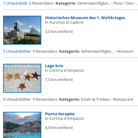
1 Urlaubsbild
0 Reisevideos
Kategorie:
Sehenswürdigke... - Fluss / See / ..
Historisches Museum des 1. Weltkrieges
in Auronzo di Cadore
3,0 km entfernt
5 Urlaubsbilder
0 Reisevideos
Kategorie:
Sehenswürdigke... - Museum
Lago Scin
in Cortina d'Ampezzo
7,5 km entfernt
0 Urlaubsbilder
0 Reisevideos
Kategorie:
Essen & Trinken - Restaurant
Punta Sorapiss
in Cortina d'Ampezzo
8,9 km entfernt