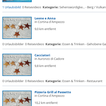
1 Urlaubsbild
0 Reisevideos
Kategorie:
Sehenswürdigke... - Berg / Vulkan
Leone e Anna
in Cortina d'Ampezzo
9,0 km entfernt
0 Urlaubsbilder
0 Reisevideos
Kategorie:
Essen & Trinken - Gehobene Gas
Cacciatori
in Auronzo di Cadore
9,8 km entfernt
0 Urlaubsbilder
0 Reisevideos
Kategorie:
Essen & Trinken - Restaurant
Pizzeria Grill al Passetto
in Cortina d'Ampezzo
10,2 km entfernt