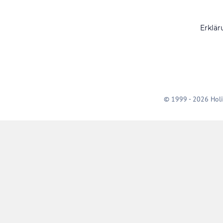
Erklär
© 1999 - 2026 Holi