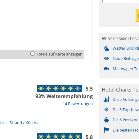
Wissenswertes z
Wetter und Kl
Hotels auf Karte anzeigen
Neue Beiträge
Mietwagen Tor
5.5
Hotel-Charts Tor
93% Weiterempfehlung
Die 5 Aufsteig
14 Bewertungen
Die 5 Top-bew
Die 5 Preisknü
e...
-
Strand / Küste...
Die besten Ho
5.8