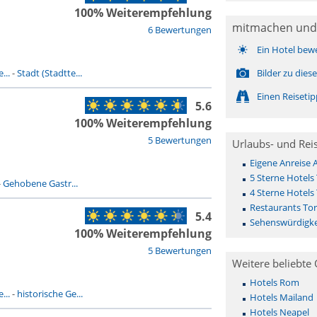
100% Weiterempfehlung
mitmachen und
6 Bewertungen
Ein Hotel bew
...
-
Stadt (Stadtte...
Bilder zu die
Einen Reiseti
5.6
100% Weiterempfehlung
5 Bewertungen
Urlaubs- und Rei
Eigene Anreise 
5 Sterne Hotels 
-
Gehobene Gastr...
4 Sterne Hotels 
Restaurants Tor
5.4
Sehenswürdigkei
100% Weiterempfehlung
5 Bewertungen
Weitere beliebte 
Hotels Rom
...
-
historische Ge...
Hotels Mailand
Hotels Neapel