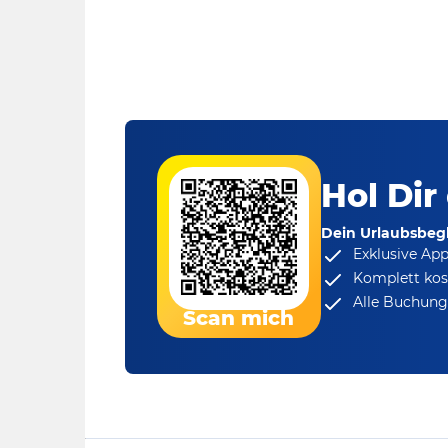
Hol Dir
Dein Urlaubsbegl
Exklusive Ap
Komplett kos
Alle Buchungs
Scan mich