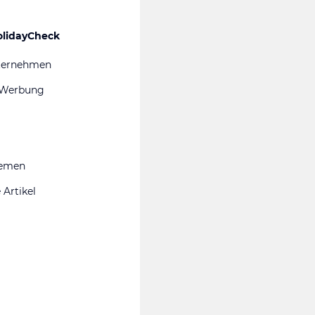
olidayCheck
ternehmen
 Werbung
hemen
 Artikel