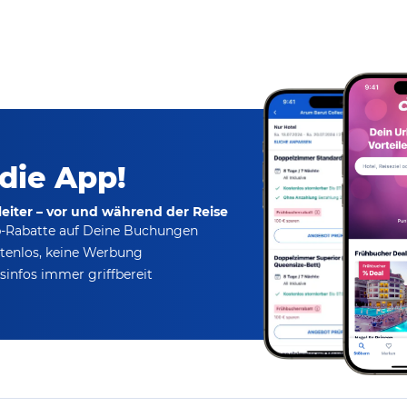
 die App!
eiter – vor und während der Reise
p-Rabatte
auf Deine Buchungen
tenlos,
keine Werbung
infos immer griffbereit