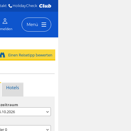
takt
HolidayCheck 
Menü
melden
Einen Reisetipp bewerten
Hotels
ezeitraum
06.10.2026
der
0