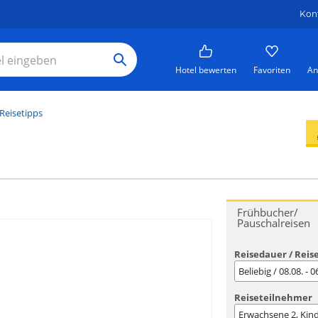
Kon
Hotel bewerten
Favoriten
An
Reisetipps
Frühbucher/
Pauschalreisen
Reisedauer / Reis
Beliebig / 08.08. - 
Reiseteilnehmer
Erwachsene
2
, Kin