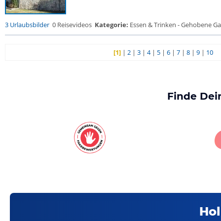
3 Urlaubsbilder
0 Reisevideos
Kategorie:
Essen & Trinken - Gehobene Gas
[1]
|
2
|
3
|
4
|
5
|
6
|
7
|
8
|
9
|
10
Finde Dei
Hol