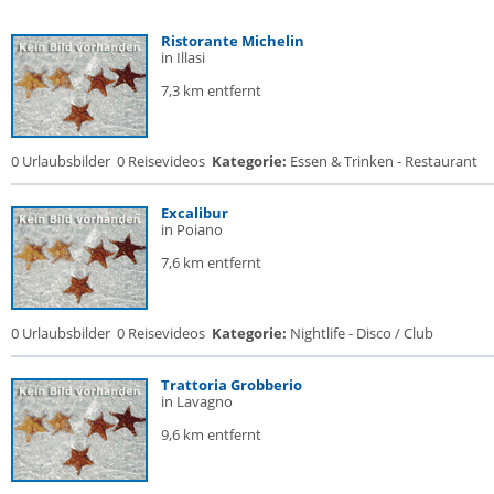
Ristorante Michelin
in Illasi
7,3 km entfernt
0 Urlaubsbilder
0 Reisevideos
Kategorie:
Essen & Trinken - Restaurant
Excalibur
in Poiano
7,6 km entfernt
0 Urlaubsbilder
0 Reisevideos
Kategorie:
Nightlife - Disco / Club
Trattoria Grobberio
in Lavagno
9,6 km entfernt