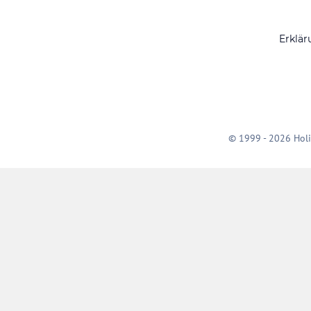
Erklär
© 1999 - 2026 Holi