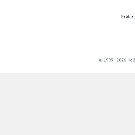
Erklär
© 1999 - 2026 Holi