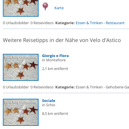
Karte
0 Urlaubsbilder
0 Reisevideos
Kategorie:
Essen & Trinken
-
Restaurant
Weitere Reisetipps in der Nähe von Velo d'Astico
Giorgio e Flora
in Montefiore
2,1 km entfernt
0 Urlaubsbilder
0 Reisevideos
Kategorie:
Essen & Trinken - Gehobene Gas
Sociale
in Schio
8,5 km entfernt