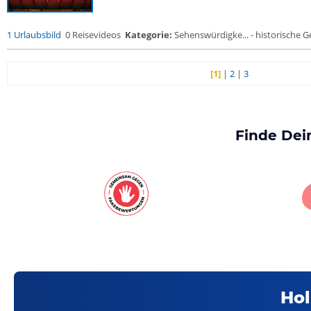
1 Urlaubsbild
0 Reisevideos
Kategorie:
Sehenswürdigke... - historische Ge
[1]
|
2
|
3
Finde Dei
Hol