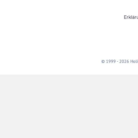
Erklär
© 1999 - 2026 Holi