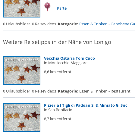
Karte
0 Urlaubsbilder
0 Reisevideos
Kategorie:
Essen & Trinken
-
Gehobene Gas
Weitere Reisetipps in der Nähe von Lonigo
Vecchia Ostaria Toni Cuco
in Montecchio Maggiore
8,6 km entfernt
0 Urlaubsbilder
0 Reisevideos
Kategorie:
Essen & Trinken - Restaurant
Pizzeria I Tigli di Padoan S. & Miniato G. Snc
in San Bonifacio
8,7 km entfernt