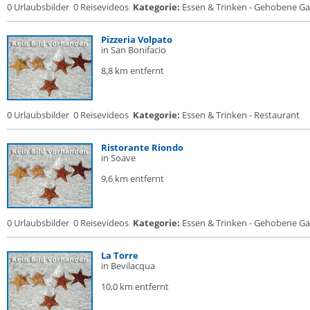
0 Urlaubsbilder
0 Reisevideos
Kategorie:
Essen & Trinken - Gehobene Gas
Pizzeria Volpato
in San Bonifacio
8,8 km entfernt
0 Urlaubsbilder
0 Reisevideos
Kategorie:
Essen & Trinken - Restaurant
Ristorante Riondo
in Soave
9,6 km entfernt
0 Urlaubsbilder
0 Reisevideos
Kategorie:
Essen & Trinken - Gehobene Gas
La Torre
in Bevilacqua
10,0 km entfernt