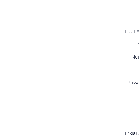
Deal-
Nu
Priva
Erklär