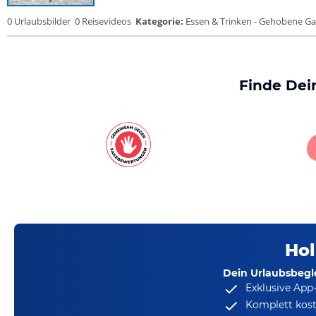
0 Urlaubsbilder
0 Reisevideos
Kategorie:
Essen & Trinken - Gehobene Gas
Finde Dei
Hol
Dein Urlaubsbegle
Exklusive App
Komplett kost