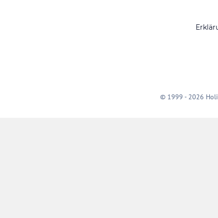
Erklär
© 1999 - 2026 Holi