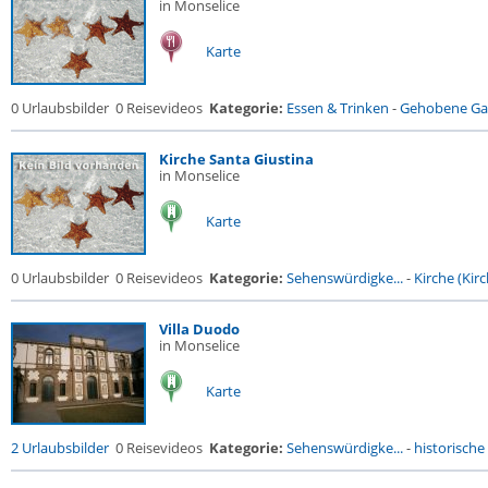
in Monselice
Karte
0 Urlaubsbilder
0 Reisevideos
Kategorie:
Essen & Trinken
-
Gehobene Gas
Kirche Santa Giustina
in Monselice
Karte
0 Urlaubsbilder
0 Reisevideos
Kategorie:
Sehenswürdigke...
-
Kirche (Kirc
Villa Duodo
in Monselice
Karte
2 Urlaubsbilder
0 Reisevideos
Kategorie:
Sehenswürdigke...
-
historische 