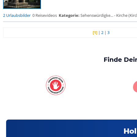
2 Urlaubsbilder
0 Reisevideos
Kategorie:
Sehenswürdigke... - Kirche (Kirch
[1]
|
2
|
3
Finde Dei
Hol