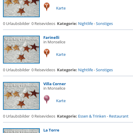
Karte
0 Urlaubsbilder
0 Reisevideos
Kategorie:
Nightlife
-
Sonstiges
Farinelli
in Monselice
Karte
0 Urlaubsbilder
0 Reisevideos
Kategorie:
Nightlife
-
Sonstiges
Villa Corner
in Monselice
Karte
0 Urlaubsbilder
0 Reisevideos
Kategorie:
Essen & Trinken
-
Restaurant
La Torre