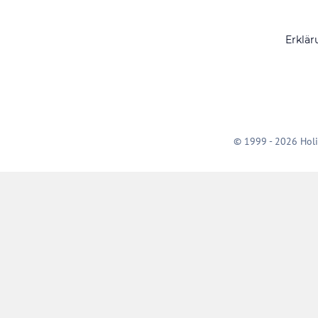
Erklär
© 1999 - 2026 Holi