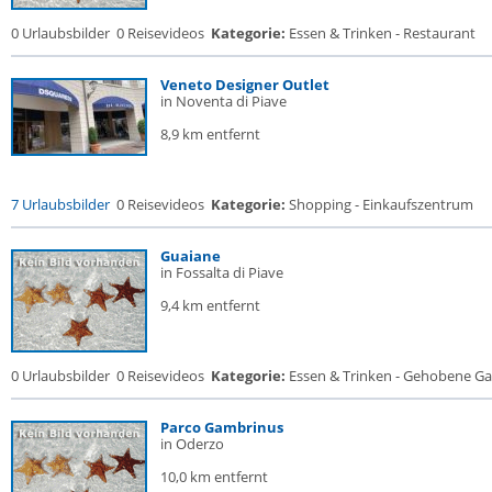
0 Urlaubsbilder
0 Reisevideos
Kategorie:
Essen & Trinken - Restaurant
Veneto Designer Outlet
in Noventa di Piave
8,9 km entfernt
7 Urlaubsbilder
0 Reisevideos
Kategorie:
Shopping - Einkaufszentrum
Guaiane
in Fossalta di Piave
9,4 km entfernt
0 Urlaubsbilder
0 Reisevideos
Kategorie:
Essen & Trinken - Gehobene Gas
Parco Gambrinus
in Oderzo
10,0 km entfernt