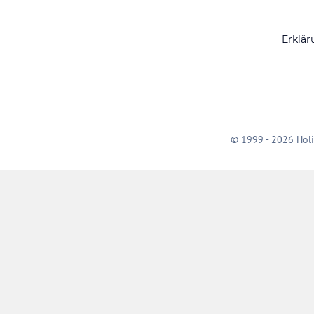
Erklär
© 1999 - 2026 Holi