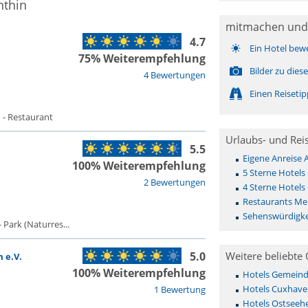
nthin
mitmachen und
4.7
Ein Hotel bew
75% Weiterempfehlung
Bilder zu die
4 Bewertungen
Einen Reiseti
 - Restaurant
Urlaubs- und Rei
5.5
Eigene Anreise 
100% Weiterempfehlung
5 Sterne Hotels
2 Bewertungen
4 Sterne Hotels
Restaurants Mel
Sehenswürdigke
 Park (Naturres...
5.0
Weitere beliebte 
 e.V.
100% Weiterempfehlung
Hotels Gemeinde 
Hotels Cuxhave
1 Bewertung
Hotels Ostseehe