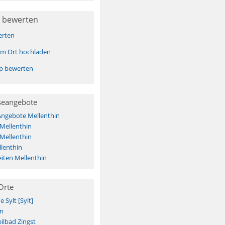
 bewerten
erten
sem Ort hochladen
pp bewerten
seangebote
Angebote Mellenthin
 Mellenthin
 Mellenthin
lenthin
iten Mellenthin
Orte
Sylt [Sylt]
n
ilbad Zingst