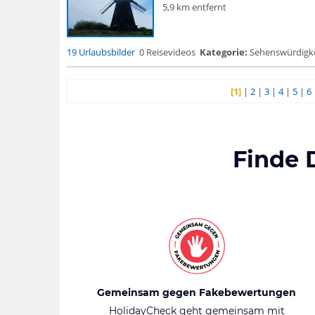
5,9 km entfernt
19 Urlaubsbilder
0 Reisevideos
Kategorie:
Sehenswürdigke..
[1]
|
2
|
3
|
4
|
5
|
6
Finde 
Gemeinsam gegen Fakebewertungen
HolidayCheck geht gemeinsam mit