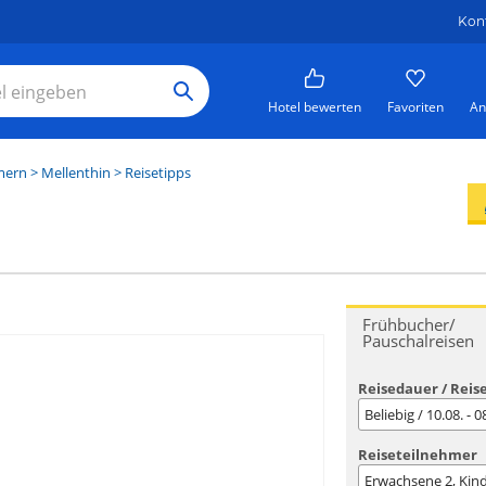
Kon
Hotel bewerten
Favoriten
An
mern
>
Mellenthin
> Reisetipps
Frühbucher/
Pauschalreisen
Reisedauer / Reis
Beliebig / 10.08. - 
Reiseteilnehmer
Erwachsene
2
, Kin