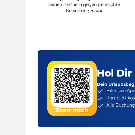
seinen Partnern gegen gefälschte
Bewertungen vor
Hol Dir
Dein Urlaubsbegl
Exklusive Ap
Komplett kos
Alle Buchungs
Scan mich