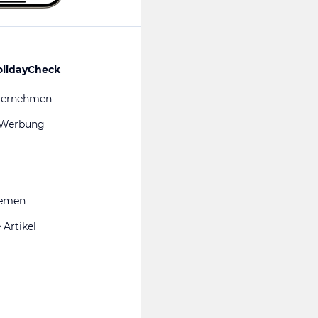
olidayCheck
ternehmen
 Werbung
hemen
 Artikel