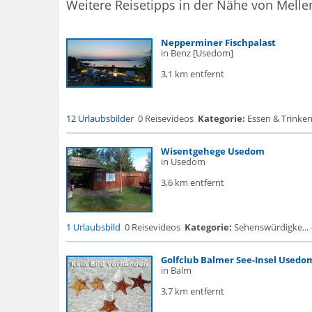
Weitere Reisetipps in der Nähe von Melle
Nepperminer Fischpalast
in Benz [Usedom]
3,1 km entfernt
12 Urlaubsbilder
0 Reisevideos
Kategorie:
Essen & Trinken
Wisentgehege Usedom
in Usedom
3,6 km entfernt
1 Urlaubsbild
0 Reisevideos
Kategorie:
Sehenswürdigke... -
Golfclub Balmer See-Insel Usedom
in Balm
3,7 km entfernt