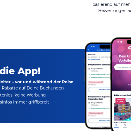
basierend auf mehr
Bewertungen au
 die App!
eiter – vor und während der Reise
p-Rabatte
auf Deine Buchungen
tenlos,
keine Werbung
infos immer griffbereit