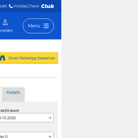
takt
HolidayCheck 
Menü
melden
Einen Reisetipp bewerten
Hotels
ezeitraum
08.10.2026
der
0