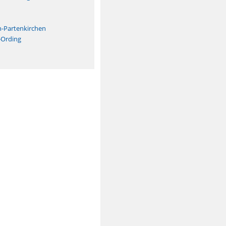
n
h-Partenkirchen
-Ording