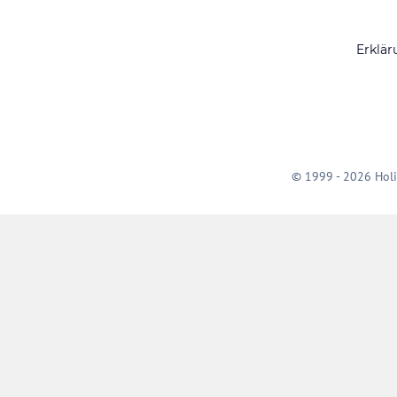
Erklär
© 1999 - 2026 Holi