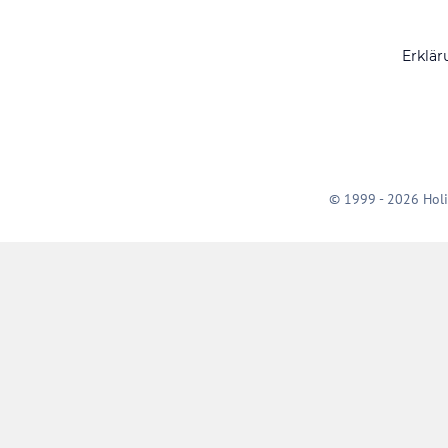
Erklär
© 1999 - 2026 Holi