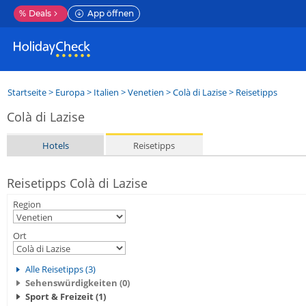
%
Deals
App öffnen
Startseite
>
Europa
>
Italien
>
Venetien
>
Colà di Lazise
> Reisetipps
Colà di Lazise
Hotels
Reisetipps
Reisetipps Colà di Lazise
Region
Ort
Alle Reisetipps (3)
Sehenswürdigkeiten (0)
Sport & Freizeit (1)