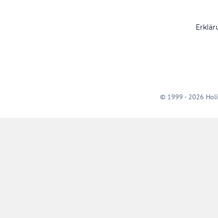
Erklär
© 1999 - 2026 Holi