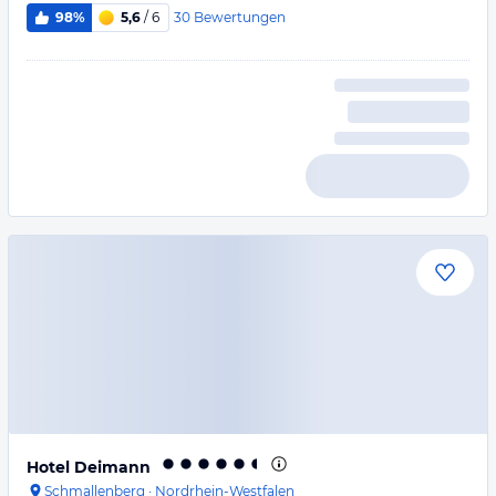
30
Bewertungen
98%
5,6
/ 6
Hotel Deimann
Schmallenberg
·
Nordrhein-Westfalen