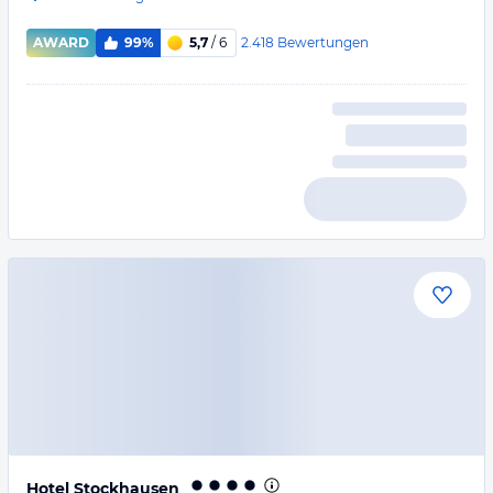
2.418
Bewertungen
AWARD
99%
5,7
/ 6
Hotel Stockhausen