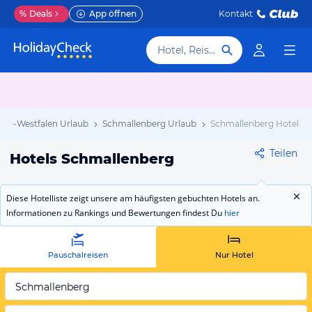
%
Deals
App öffnen
Kontakt
Hotel, Reiseziel
ein-Westfalen Urlaub
Schmallenberg Urlaub
Schmallenberg Hotels
Teilen
Hotels Schmallenberg
Diese Hotelliste zeigt unsere am häufigsten gebuchten Hotels an.
Informationen zu Rankings und Bewertungen findest Du
hier
Pauschalreisen
Nur Hotel
Schmallenberg