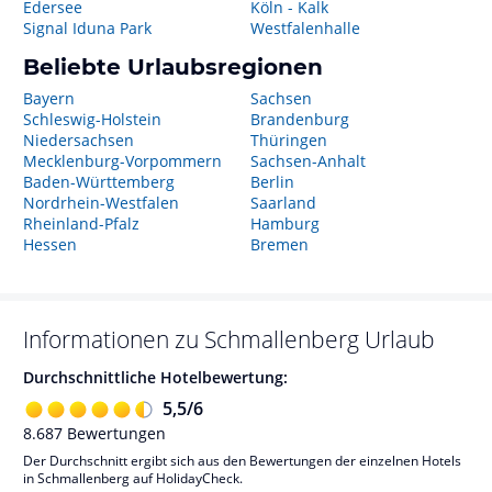
Edersee
Köln - Kalk
Signal Iduna Park
Westfalenhalle
Beliebte Urlaubsregionen
Bayern
Sachsen
Schleswig-Holstein
Brandenburg
Niedersachsen
Thüringen
Mecklenburg-Vorpommern
Sachsen-Anhalt
Baden-Württemberg
Berlin
Nordrhein-Westfalen
Saarland
Rheinland-Pfalz
Hamburg
Hessen
Bremen
Informationen zu
Schmallenberg
Urlaub
Durchschnittliche Hotelbewertung:
5,5
/
6
8.687
Bewertungen
Der Durchschnitt ergibt sich aus den Bewertungen der einzelnen Hotels
in Schmallenberg auf HolidayCheck.