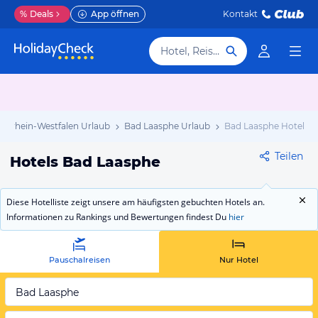
%
Deals
App öffnen
Kontakt
Hotel, Reiseziel
rdrhein-Westfalen Urlaub
Bad Laasphe Urlaub
Bad Laasphe Hotels
Teilen
Hotels Bad Laasphe
Diese Hotelliste zeigt unsere am häufigsten gebuchten Hotels an.
Informationen zu Rankings und Bewertungen findest Du
hier
Pauschalreisen
Nur Hotel
Bad Laasphe