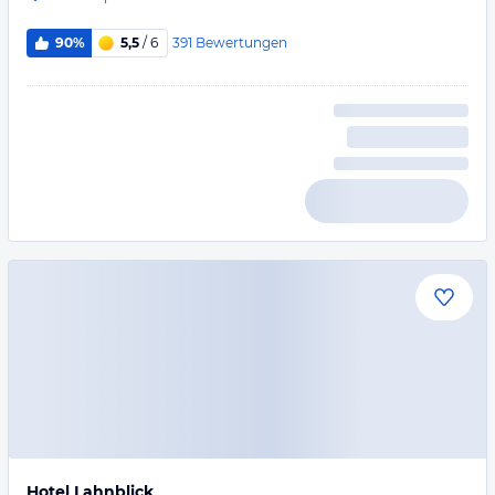
391
Bewertungen
90%
5,5
/ 6
Hotel Lahnblick