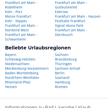
Frankfurt am Main -
Frankfurt am Main -
Rödelheim
Gutleutviertel
Köln - Porz
Edersee
Messe Frankfurt
Frankfurt am Main - Hausen
Köln - Nippes
Festhalle Frankfurt
Frankfurt am Main -
Signal Iduna Park
Nordend-West
Frankfurt am Main -
Frankfurt am Main -
Dornbusch
Schwanheim
Beliebte Urlaubsregionen
Bayern
Sachsen
Schleswig-Holstein
Brandenburg
Niedersachsen
Thüringen
Mecklenburg-Vorpommern
Sachsen-Anhalt
Baden-Württemberg
Berlin
Nordrhein-Westfalen
Saarland
Rheinland-Pfalz
Hamburg
Hessen
Bremen
Informationen zu
Bad Laasphe
Urlaub