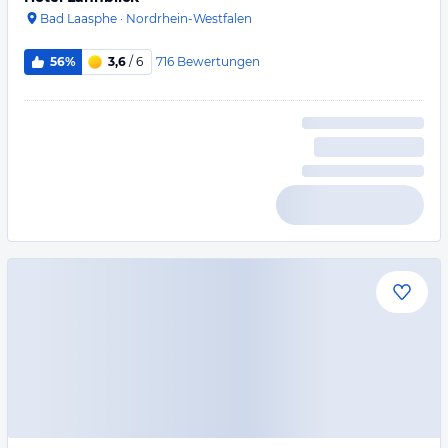
Bad Laasphe
·
Nordrhein-Westfalen
716
Bewertungen
56%
3,6
/ 6