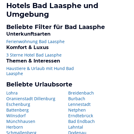
Hotels
Bad Laasphe
und
Umgebung
Beliebte Filter für Bad Laasphe
Unterkunftsarten
Ferienwohnung Bad Laasphe
Komfort & Luxus
3 Sterne Hotel Bad Laasphe
Themen & Interessen
Haustiere & Urlaub mit Hund Bad
Laasphe
Beliebte Urlaubsorte
Lohra
Breidenbach
Oranienstadt Dillenburg
Burbach
Eschenburg
Lennestadt
Battenberg
Netphen
Wilnsdorf
Erndtebrück
Münchhausen
Bad Endbach
Herborn
Lahntal
Schmallenberg
Dodenau