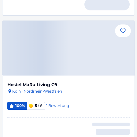
Hostel MaRu Living C9
Köln
·
Nordrhein-Westfalen
1
Bewertung
100%
5
/ 6