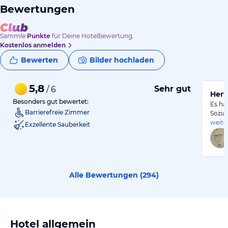
Bewertungen
Sammle
Punkte
für Deine Hotelbewertung.
Kostenlos anmelden
Bewerten
Bilder hochladen
5,8
Sehr gut
/ 6
Herv
Besonders gut bewertet:
Es ha
Barrierefreie Zimmer
Sozia
weite
Exzellente Sauberkeit
Alle Bewertungen (
294
)
Hotel allgemein