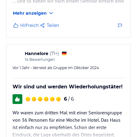
… und so haben wir nach einem Seminar einfach eine
Verlängerung dran gehangen. Aber da haben wir was
Mehr anzeigen
erlebt! Zum Wochenende – immer samstags – gibt es
ein „Gala-Essen/-Abend“. Dieses Mal ein „italienisches
Hilfreich
Teilen
Gala-Büfett“. Einfach ein Traum! Viel zu schade, sich
von den traumhaften Platten zu bedienen. Doch es
ging nicht anders. Alles, aber wirklich ALLES, einfach
lecker und mit viel…
Hannelore
(
71+
)
14
Bewertungen
Vor 1 Jahr • Verreist als Gruppe im Oktober 2024
Wir sind und werden Wiederholungstäter!
6
/ 6
Wir waren zum dritten Mal mit einer Seniorengruppe
von 36 Personen für eine Woche im Hotel. Das Haus
ist einfach nur zu empfehlen. Schon der erste
Eindruck, die Lage oberhalb des Ortes begeistert.