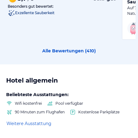
Saue
Besonders gut bewertet:
Auf 7
Exzellente Sauberkeit
Natur
Alle Bewertungen (
410
)
Hotel allgemein
Beliebteste Ausstattungen:
Wifi kostenfrei
Pool verfügbar
90 Minuten zum Flughafen
Kostenlose Parkplätze
Weitere Ausstattung