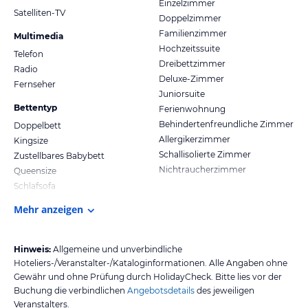
Einzelzimmer
Satelliten-TV
Doppelzimmer
Familienzimmer
Multimedia
Hochzeitssuite
Telefon
Dreibettzimmer
Radio
Deluxe-Zimmer
Fernseher
Juniorsuite
Bettentyp
Ferienwohnung
Behindertenfreundliche Zimmer
Doppelbett
Allergikerzimmer
Kingsize
Schallisolierte Zimmer
Zustellbares Babybett
Nichtraucherzimmer
Queensize
Schlafsofa
Mehr anzeigen
Hinweis:
Allgemeine und unverbindliche
Hoteliers-/Veranstalter-/Kataloginformationen. Alle Angaben ohne
Gewähr und ohne Prüfung durch HolidayCheck. Bitte lies vor der
Buchung die verbindlichen
Angebotsdetails
des jeweiligen
Veranstalters.