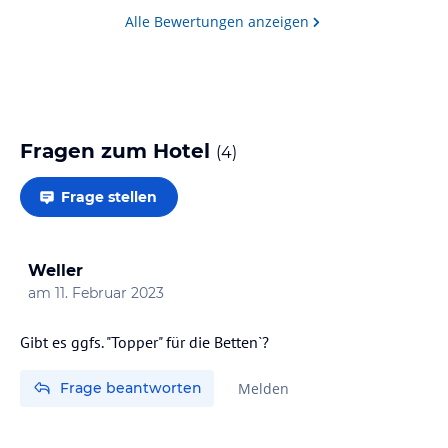
ist können Kinder natürlich planschen und lachen,
Alle Bewertungen anzeigen
aber nicht die ganzen Zeit…
Fragen zum Hotel
(
4
)
Frage stellen
Weller
am
11. Februar 2023
Frage beantworten
Melden