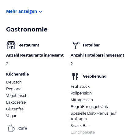
Mehr anzeigen
Gastronomie
Restaurant
Hotelbar
Anzahl Restaurants insgesamt
Anzahl Hotelbars insgesamt
2
2
Küchenstile
Verpflegung
Deutsch
Frühstück
Regional
Vollpension
Vegetarisch
Mittagessen
Laktosefrei
Begrüßungsgetränk
Glutenfrei
Spezielle Diät-Menüs (auf
Vegan
Anfrage)
Snack Bar
Cafe
Lunchpakete