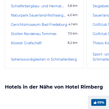
Schieferbergbau- und Heimatmuseum
3,8
km
Skigebie
Naturpark Sauerland-Rothaargebirge
4,0
km
Sauerlan
Gerichtsmuseum Bad Fredeburg
4,1
km
Golfclub 
Stollen Nordenau Tommes
7,0
km
Golfclub 
Kloster Grafschaft
8,2
km
Thikos Ki
Sport- un
Sehenswürdigkeiten in Schmallenberg
Schmalle
Hotels in der Nähe von Hotel Rimberg
99%