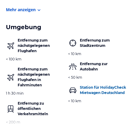
Mehr anzeigen
Umgebung
Entfernung zum
Entfernung zum
nächstgelegenen
Stadtzentrum
Flughafen
< 10 km
< 100 km
Entfernung zur
Entfernung zum
Autobahn
nächstgelegenen
< 50 km
Flughafen in
Fahrminuten
Station für HolidayCheck
Mietwagen Deutschland
1 h 30 min
< 10 km
Entfernung zu
öffentlichen
Verkehrsmitteln
< 200 m