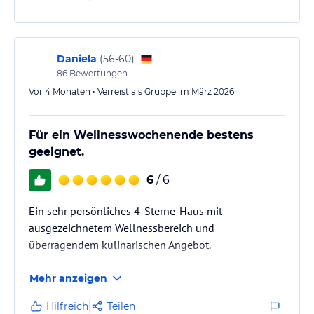
einem Hallenbad, einem Fitnessraum und einem
Spabereich wo man Massagen,
Gesichtsbehandlungen etc. dazu buchen kann. Das
Personal ist sehr freundlich und das Essen ist top.…
Daniela
(
56-60
)
86
Bewertungen
Vor 4 Monaten • Verreist als Gruppe im März 2026
Für ein Wellnesswochenende bestens
geeignet.
6
/ 6
Ein sehr persönliches 4-Sterne-Haus mit
ausgezeichnetem Wellnessbereich und
überragendem kulinarischen Angebot.
Mehr anzeigen
Hilfreich
Teilen