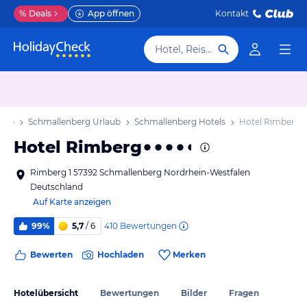
%
Deals
App öffnen
Kontakt
Hotel, Reiseziel
laub
Schmallenberg Urlaub
Schmallenberg Hotels
Hotel Rimberg
Hotel Rimberg
Rimberg 1 57392 Schmallenberg Nordrhein-Westfalen
Deutschland
Auf Karte anzeigen
410
Bewertungen
99%
5,7
/ 6
Bewerten
Hochladen
Merken
Hotelübersicht
Bewertungen
Bilder
Fragen