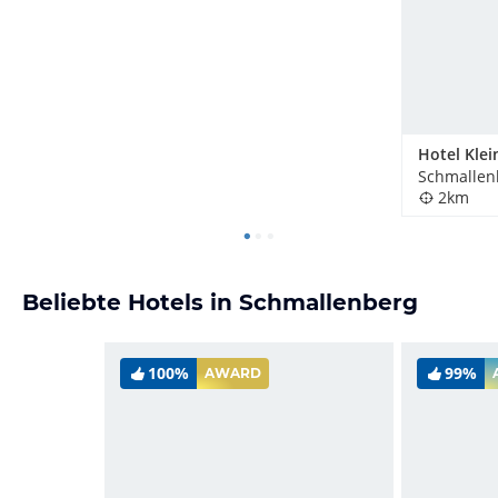
Hotel Klei
Schmallen
2km
Beliebte Hotels in Schmallenberg
100%
99%
AWARD