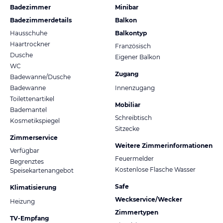
Badezimmer
Minibar
Badezimmerdetails
Balkon
Hausschuhe
Balkontyp
Haartrockner
Französisch
Dusche
Eigener Balkon
WC
Zugang
Badewanne/Dusche
Badewanne
Innenzugang
Toilettenartikel
Mobiliar
Bademantel
Schreibtisch
Kosmetikspiegel
Sitzecke
Zimmerservice
Weitere Zimmerinformationen
Verfügbar
Feuermelder
Begrenztes
Kostenlose Flasche Wasser
Speisekartenangebot
Safe
Klimatisierung
Weckservice/Wecker
Heizung
Zimmertypen
TV-Empfang