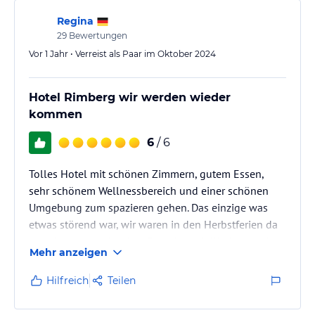
Regina
29
Bewertungen
Vor 1 Jahr • Verreist als Paar im Oktober 2024
Hotel Rimberg wir werden wieder
kommen
6
/ 6
Tolles Hotel mit schönen Zimmern, gutem Essen,
sehr schönem Wellnessbereich und einer schönen
Umgebung zum spazieren gehen. Das einzige was
etwas störend war, wir waren in den Herbstferien da
und da waren sehr viele Familien mit Kindern und
Mehr anzeigen
die haben im Schwimmbad sehr viel krach gemacht
und die Eltern haben nicht einmal gesagt das sie
Hilfreich
Teilen
etwas leiser sein sollen. Wir haben selber Kinder aber
wenn man in einem Wellnesshotel im Schwimmbad