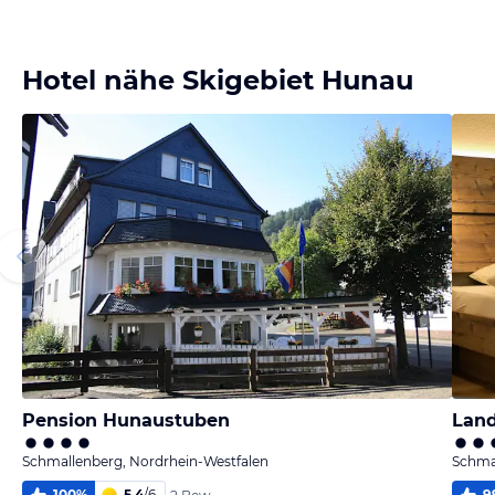
Hotel nähe Skigebiet Hunau
Pension Hunaustuben
Land
Schmallenberg, Nordrhein-Westfalen
Schma
100
%
5,4
/
6
9