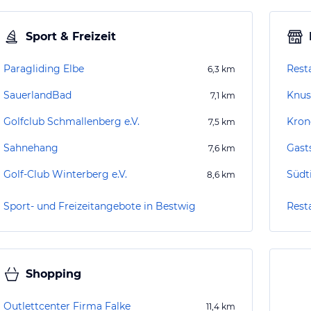
Sport & Freizeit
Paragliding Elbe
Rest
6,3
km
SauerlandBad
Knus
7,1
km
Golfclub Schmallenberg e.V.
Kron
7,5
km
Sahnehang
7,6
km
Golf-Club Winterberg e.V.
Südt
8,6
km
Sport- und Freizeitangebote in Bestwig
Rest
Shopping
Outlettcenter Firma Falke
11,4
km