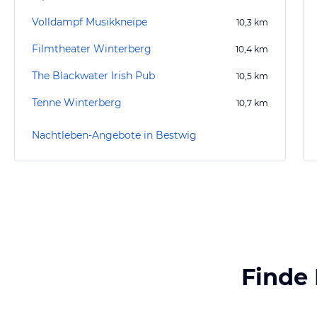
Volldampf Musikkneipe
10,3
km
Filmtheater Winterberg
10,4
km
The Blackwater Irish Pub
10,5
km
Tenne Winterberg
10,7
km
Nachtleben-Angebote in Bestwig
Finde