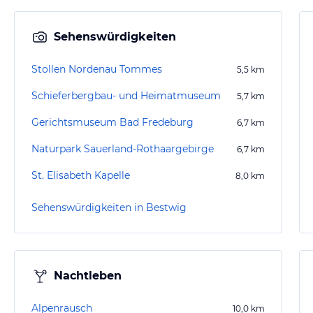
Sehenswürdigkeiten
Stollen Nordenau Tommes
5,5
km
Schieferbergbau- und Heimatmuseum
5,7
km
Gerichtsmuseum Bad Fredeburg
6,7
km
Naturpark Sauerland-Rothaargebirge
6,7
km
St. Elisabeth Kapelle
8,0
km
Sehenswürdigkeiten in Bestwig
Nachtleben
Alpenrausch
10,0
km