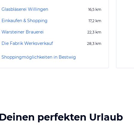
Glasbläserei Willingen
16,5
km
Einkaufen & Shopping
17,2
km
Warsteiner Brauerei
22,3
km
Die Fabrik Werksverkauf
28,3
km
Shoppingmöglichkeiten in Bestwig
 Deinen perfekten Urlaub