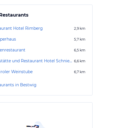
Restaurants
aurant Hotel Rimberg
2,9
km
perhaus
5,7
km
enrestaurant
6,5
km
Gaststätte und Restaurant Hotel Schniederjost
6,6
km
iroler Weinstube
6,7
km
aurants in Bestwig