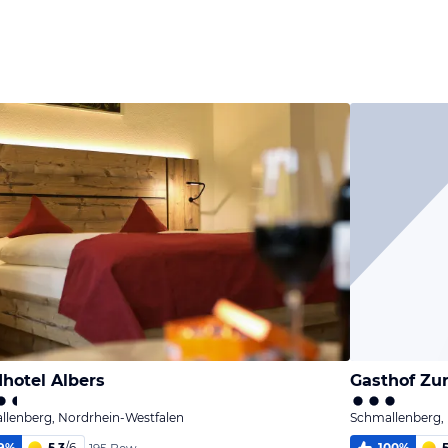
hotel Albers
Gasthof Zu
llenberg, Nordrhein-Westfalen
Schmallenberg,
9
%
5,3
/
6
100
%
5