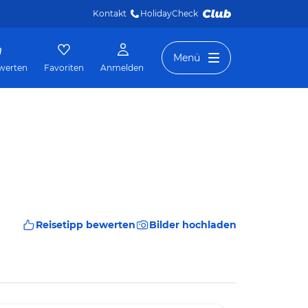
Kontakt
HolidayCheck 
Menü
werten
Favoriten
Anmelden
Reisetipp bewerten
Bilder hochladen