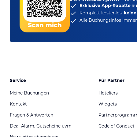
Exklusive App-Rabatte
au
Komplett kostenlos,
kein
Alle Buchungsinfos immer 
Scan mich
Service
Für Partner
Meine Buchungen
Hoteliers
Kontakt
Widgets
Fragen & Antworten
Partnerprogram
Deal-Alarm, Gutscheine uvm.
Code of Conduct