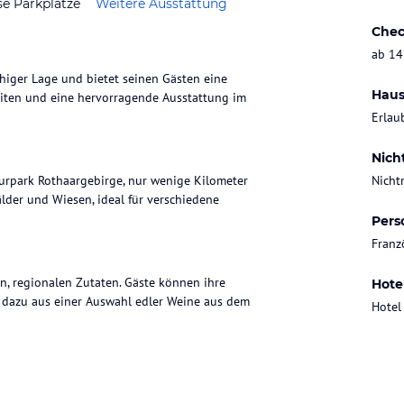
se Parkplätze
Weitere Ausstattung
Chec
ab 14
higer Lage und bietet seinen Gästen eine
Haus
eiten und eine hervorragende Ausstattung im
Erlau
Nich
urpark Rothaargebirge, nur wenige Kilometer
Nicht
lder und Wiesen, ideal für verschiedene
Pers
Franz
en, regionalen Zutaten. Gäste können ihre
Hote
 dazu aus einer Auswahl edler Weine aus dem
Hotel
Im Sommer kann man wandern oder golfen,