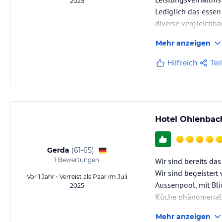
2025
Lediglich das essen
diverse vergleichbar
Weiterempfehlung.
Mehr anzeigen
Hilfreich
Tei
Hotel Ohlenbac
Gerda
(
61-65
)
1
Bewertungen
Wir sind bereits das
Wir sind begeistert
Vor 1 Jahr • Verreist als Paar im Juli
Aussenpool, mit Bl
2025
Küche phänomenal, 
Ohlenbach immer vo
Mehr anzeigen
Des Weiteren sollt