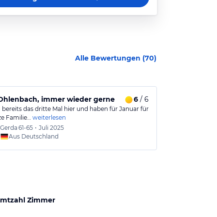
Alle Bewertungen (
70
)
immerqualität zu wünschen übrig.
 Ohlenbach, immer wieder gerne
6
/ 6
Immer ein L
 bereits das dritte Mal hier und haben für Januar für
Gepflegter Ges
ze Familie…
weiterlesen
Essen von hoher
Gerda
61-65
•
Juli 2025
Michae
Aus Deutschland
Aus
mtzahl Zimmer