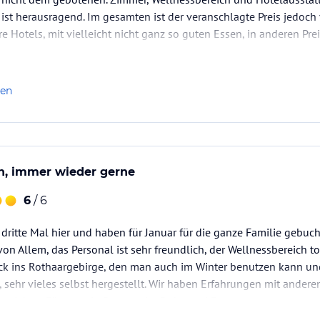
 ist herausragend. Im gesamten ist der veranschlagte Preis jedoch 
e Hotels, mit vielleicht nicht ganz so guten Essen, in anderen Pre
len
h, immer wieder gerne
6
/ 6
 dritte Mal hier und haben für Januar für die ganze Familie gebuch
 von Allem, das Personal ist sehr freundlich, der Wellnessbereich 
ick ins Rothaargebirge, den man auch im Winter benutzen kann un
sehr vieles selbst hergestellt. Wir haben Erfahrungen mit ander
rziehen. Für uns ein Ressort der Ruhe und Entspannung.
e man…