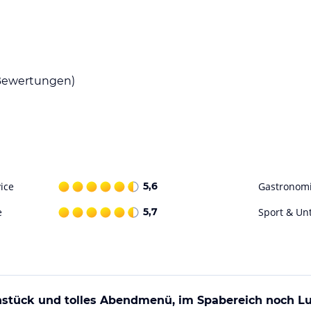
ohne Gewähr. Bitte lies vor der Buchung die
ewertungen)
ice
5,6
Gastronom
e
5,7
Sport & Un
hstück und tolles Abendmenü, im Spabereich noch Lu