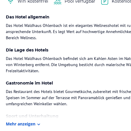
Wifi kostenfrei
Pool verfügbar
Kostenlo
Das Hotel allgemein
Das Hotel Waldhaus Ohlenbach ist ein elegantes Wellnesshotel mit ru
ansprechende Unterkunft. Es legt Wert auf hochwertige Annehmlichk
Bereich Wellness.
Die Lage des Hotels
Das Hotel Waldhaus Ohlenbach befindet sich am Kahlen Asten im Nat
von Winterberg entfernt. Die Umgebung besticht durch malerische Wä
Freizeitaktivitäten.
Gastronomie im Hotel
Das Restaurant des Hotels bietet Gourmetküche, zubereitet mit frisch
Speisen im Sommer auf der Terrasse mit Panoramablick genießen und
umfangreichen Weinkeller wählen.
Sport und Unterhaltung
Mehr anzeigen
In der Umgebung des Hotels sind verschiedene Sportarten möglich. 
während im Winter der Skisport im Vordergrund steht.