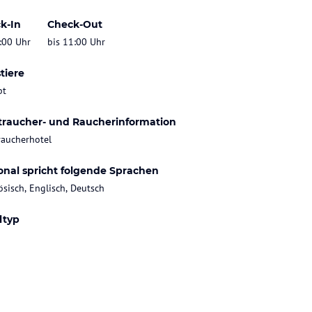
k-In
Check-Out
:00 Uhr
bis 11:00 Uhr
tiere
bt
traucher- und Raucherinformation
raucherhotel
onal spricht folgende Sprachen
ösisch, Englisch, Deutsch
ltyp