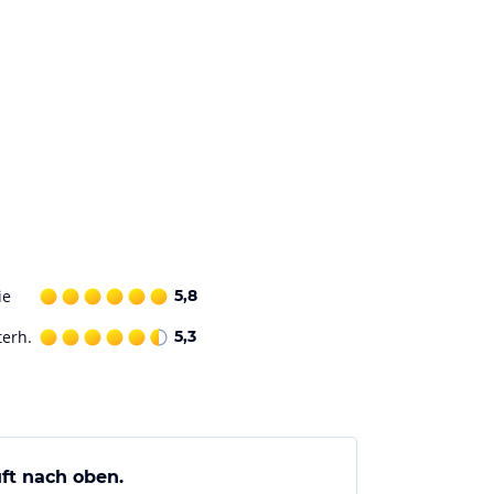
ie
5,8
terh.
5,3
ft nach oben.