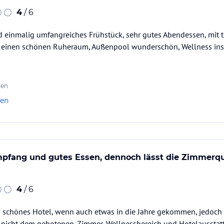
4
/ 6
 einmalig umfangreiches Frühstück, sehr gutes Abendessen, mit t
t einen schönen Ruheraum, Außenpool wunderschön, Wellness ins
ten
len
mpfang und gutes Essen, dennoch lässt die Zimmerq
4
/ 6
n schönes Hotel, wenn auch etwas in die Jahre gekommen, jedoch en
s nicht dem gebotenen. Zimmer, Wellnessbereich und Hotelausstat