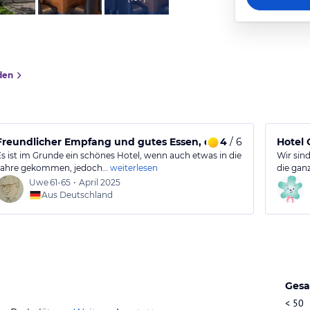
den
reich noch Luft nach oben.
Freundlicher Empfang und gutes Essen, dennoch lässt die Z
4
/ 6
Hotel
Es ist im Grunde ein schönes Hotel, wenn auch etwas in die
Wir sind
Jahre gekommen, jedoch…
weiterlesen
die gan
Uwe
61-65
•
April 2025
Aus Deutschland
Gesa
< 50