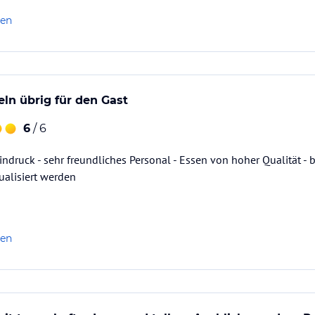
len
ln übrig für den Gast
6
/ 6
ndruck - sehr freundliches Personal - Essen von hoher Qualität - 
alisiert werden
len