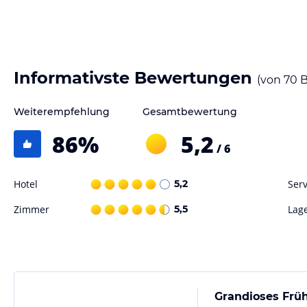
Hinweis:
Verfasst von HolidayCheck mit Hilfe von KI. Alle Angaben 
verbindlichen
Angebotsdetails
des jeweiligen Veranstalters.
Informativste Bewertungen
(von
70
B
Weiterempfehlung
Gesamtbewertung
86
%
5,2
/ 6
Hotel
5,2
Serv
Zimmer
5,5
Lag
Grandioses Frü