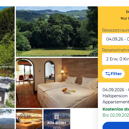
Nur 
Reisezeitrau
04.09.26 - 
Reiseteilneh
2 Erw, 0 Kin
von Gerda, Juli 2025
Filter
04.09.2026 -
Halbpension
Appartement
Kostenlos st
Bis 02.09.202
vom Hotelier, April 2016
Alle Bilder
(
107
)