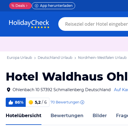
%
Deals
App herunterladen
Europa Urlaub
Deutschland Urlaub
Nordrhein-Westfalen Urlaub
Hotel Waldhaus Oh
Ohlenbach 10 57392 Schmallenberg Deutschland
Auf Ka
86%
5,2
/ 6
70
Bewertungen
Hotelübersicht
Bewertungen
Bilder
Frag