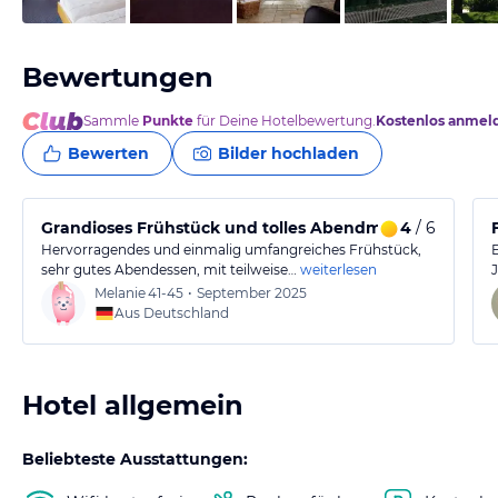
Bewertungen
Sammle
Punkte
für Deine Hotelbewertung.
Kostenlos anmel
Bewerten
Bilder hochladen
Grandioses Frühstück und tolles Abendmenü, im Spabe
4
/ 6
Hervorragendes und einmalig umfangreiches Frühstück,
sehr gutes Abendessen, mit teilweise…
weiterlesen
Melanie
41-45
•
September 2025
Aus Deutschland
Hotel allgemein
Beliebteste Ausstattungen: