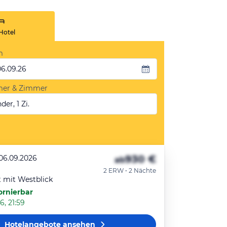
Hotel
m
06.09.26
mer & Zimmer
der, 1 Zi.
930 €
 06.09.2026
ab
2 ERW • 2 Nächte
 mit Westblick
ornierbar
6, 21:59
Hotelangebote
ansehen