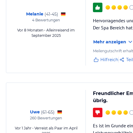
Melanie
(
41-45
)
Hervorragendes und
4
Bewertungen
Der Spa Bereich ha
Vor 8 Monaten • Alleinreisend im
September 2025
Mehr anzeigen
Meilengutschrift erhal
Hilfreich
Tei
Freundlicher E
übrig.
Uwe
(
61-65
)
260
Bewertungen
Es ist im Grunde ei
Vor 1 Jahr • Verreist als Paar im April
Leistungsverhältni