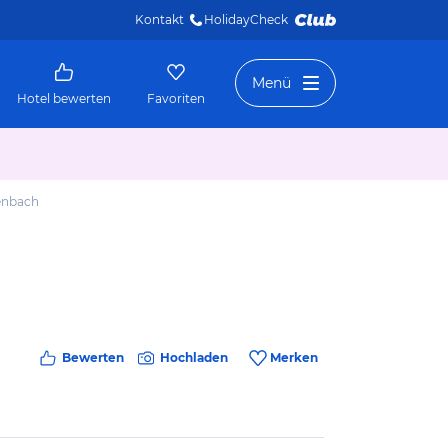
Kontakt
HolidayCheck 
Menü
Hotel bewerten
Favoriten
enbach
Bewerten
Hochladen
Merken