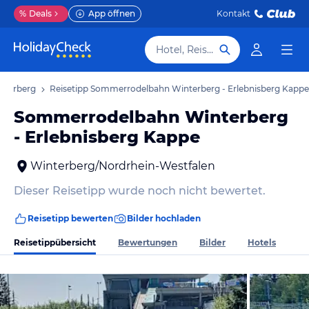
%
Deals
App öffnen
Kontakt
Hotel, Reiseziel
interberg
Reisetipp Sommerrodelbahn Winterberg - Erlebnisberg Kappe
Sommerrodelbahn Winterberg
- Erlebnisberg Kappe
Winterberg/Nordrhein-Westfalen
Dieser Reisetipp wurde noch nicht bewertet.
Reisetipp bewerten
Bilder hochladen
Reisetippübersicht
Bewertungen
Bilder
Hotels