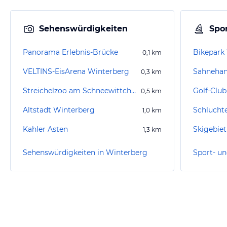
Sehenswürdigkeiten
Spor
Panorama Erlebnis-Brücke
Bikepark
0,1
km
VELTINS-EisArena Winterberg
Sahneha
0,3
km
Streichelzoo am Schneewittchenhaus
Golf-Club
0,5
km
Altstadt Winterberg
1,0
km
Kahler Asten
Skigebie
1,3
km
Sehenswürdigkeiten in Winterberg