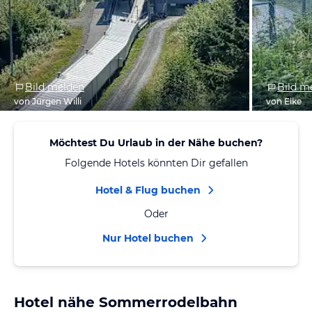
Bild melden
Bild m
von Jürgen Willi
von Elke
Möchtest Du Urlaub in der Nähe buchen?
Folgende Hotels könnten Dir gefallen
Hotel & Flug buchen
Oder
Nur Hotel buchen
Hotel nähe Sommerrodelbahn