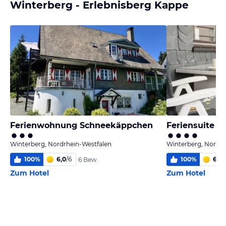
Winterberg - Erlebnisberg Kappe
Ferienwohnung Schneekäppchen
Feriensuite "
Winterberg, Nordrhein-Westfalen
Winterberg, Nordrh
100
%
6,0
/
6
100
%
6,0
/
6 Bew.
Zum Hotel
Zum Hotel