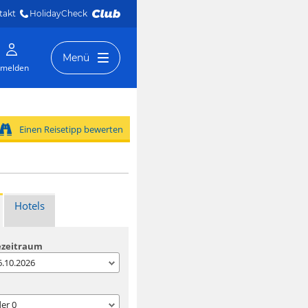
takt
HolidayCheck 
Menü
melden
Einen Reisetipp bewerten
Hotels
ezeitraum
06.10.2026
der
0