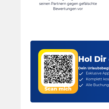
seinen Partnern gegen gefälschte
Bewertungen vor
Hol Dir
Dein Urlaubsbegl
Exklusive Ap
Komplett kos
Alle Buchungs
Scan mich