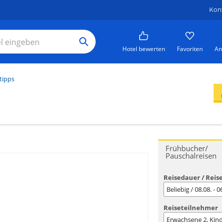
Kon
Hotel bewerten
Favoriten
An
tipps
Frühbucher/
Pauschalreisen
Reisedauer / Reis
Beliebig / 08.08. - 
Reiseteilnehmer
Erwachsene
2
, Kin