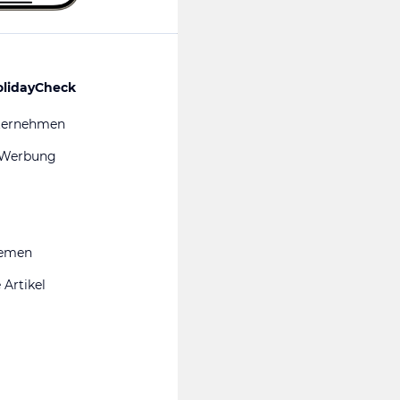
olidayCheck
ternehmen
 Werbung
hemen
 Artikel