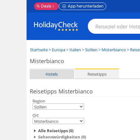
%
Deals
App herunterladen
Startseite
>
Europa
>
Italien
>
Sizilien
>
Misterbianco
> Reise
Misterbianco
Hotels
Reisetipps
Reisetipps Misterbianco
Region
Ort
Alle Reisetipps (0)
Sehenswürdigkeiten (0)