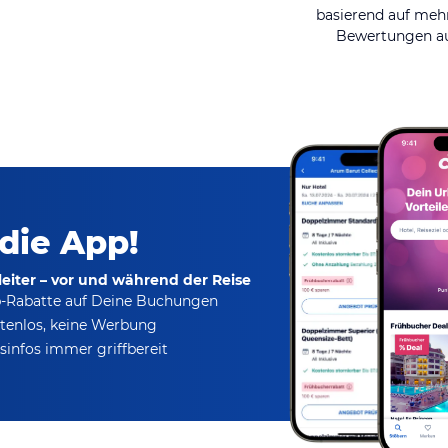
basierend auf mehr
Bewertungen au
 die App!
eiter – vor und während der Reise
p-Rabatte
auf Deine Buchungen
tenlos,
keine Werbung
infos immer griffbereit