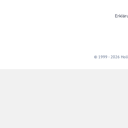
Erklär
© 1999 - 2026 Holi