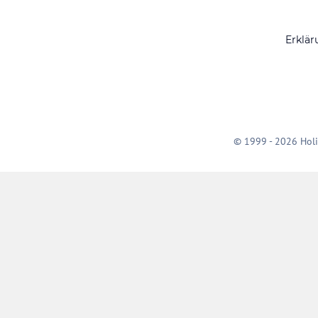
Erklär
© 1999 - 2026 Holi