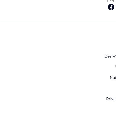
Besuc
Deal-
Nu
Priva