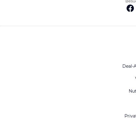
Besuc
Deal-
Nu
Priva