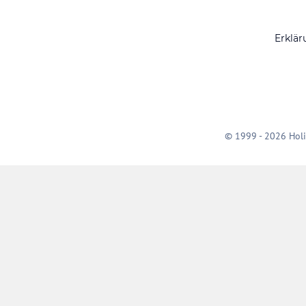
Erklär
© 1999 - 2026 Holi