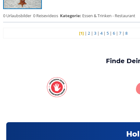
0 Urlaubsbilder
0 Reisevideos
Kategorie:
Essen & Trinken - Restaurant
[1]
|
2
|
3
|
4
|
5
|
6
|
7
|
8
Finde Dei
Hol