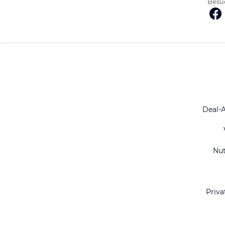
Besuc
Deal-
Nu
Priva